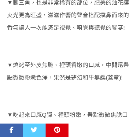
▼腿三角，也是非常稀有的部位，肥美的油花讓
火光更為旺盛，滋滋作響的聲音搭配撲鼻而來的
香氣讓人一次能滿足視覺、嗅覺與聽覺的饗宴!
▼燒烤至外皮焦脆、裡頭香嫩的口感，中間還帶
點微微粉嫩色澤，果然是夢幻和牛無誤(蓋章)!
▼吃起來口感Q彈、裡頭粉嫩，帶點微微焦脆口
感非常好吃!