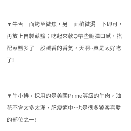
▼牛舌一面烤至微焦，另一面稍微燙一下即可，
再放上自製蔥鹽；吃起來軟Q帶些脆彈口感，搭
配蔥鹽多了一股鹹香的香氣，天啊~真是太好吃
了!
▼牛小排，採用的是美國Prime等級的牛肉，油
花不會太多太滿，肥瘦適中~也是很多饕客喜愛
的部位之一!