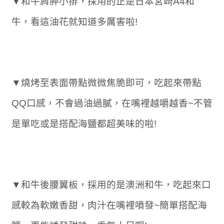
▼和牛肩胛小排，採用的正是日本宮崎A4和
牛，看這油花就知道多厲害啦!
▼燒烤至表面帶點微微焦脆即可，吃起來帶點
QQ口感，不會過油過膩，在嘴裡越嚼越香~不管
是單吃或是搭配海鹽都超美味的啦!
▼和牛後腰翼板，採用的是澳洲和牛，吃起來口
感較為軟嫩香甜，肉汁在嘴裡噴發~簡單搭配海