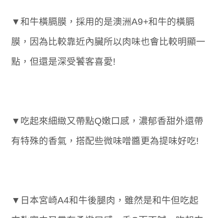
▼和牛橫膈膜，採用的是澳洲A9+和牛的橫膈
膜，因為比較靠近內臟所以肉味也會比較明顯一
點，但還是深受饕客喜愛!
▼吃起來細緻又帶點Q嫩口感，濃郁香甜外還帶
有特殊的香氣，搭配些微味噌醬更為提味好吃!
▼日本宮崎A4和牛後腿肉，雖然是和牛但吃起