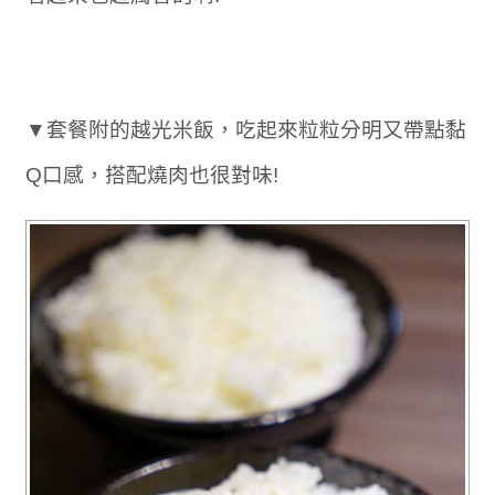
▼套餐附的越光米飯，吃起來粒粒分明又帶點黏
Q口感，搭配燒肉也很對味!