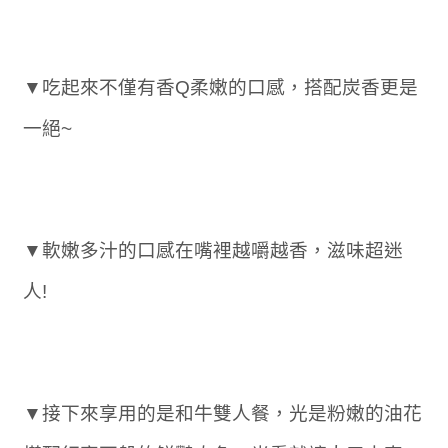
▼吃起來不僅有香Q柔嫩的口感，搭配炭香更是
一絕~
▼軟嫩多汁的口感在嘴裡越嚼越香，滋味超迷
人!
▼接下來享用的是和牛雙人餐，光是粉嫩的油花