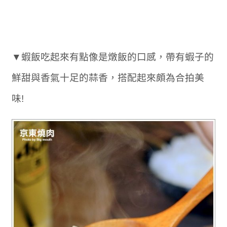
▼蝦飯吃起來有點像是燉飯的口感，帶有蝦子的
鮮甜與香氣十足的蒜香，搭配起來頗為合拍美
味!