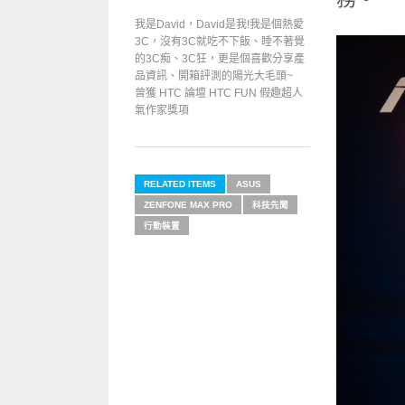
我是David，David是我!我是個熱愛
3C，沒有3C就吃不下飯、睡不著覺
的3C痴、3C狂，更是個喜歡分享產
品資訊、開箱評測的陽光大毛頭~
曾獲 HTC 論壇 HTC FUN 假趣超人
氣作家獎項
RELATED ITEMS
ASUS
ZENFONE MAX PRO
科技先聞
行動裝置