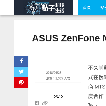
首頁
點
ASUS ZenFo
智慧手機
不久前華
2018/06/28
式在俄
瀏覽：1,335 人次
商
MT
度合作
DAVID
務。