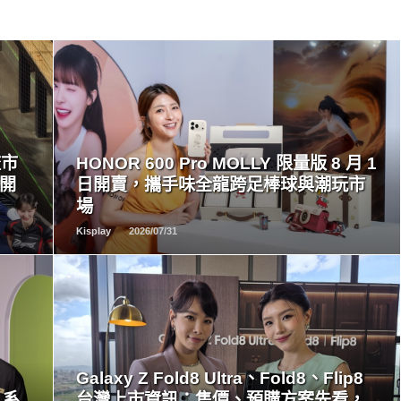
READ
MORE
流市
HONOR 600 Pro MOLLY 限量版 8 月 1
量開
日開賣，攜手味全龍跨足棒球與潮玩市
場
Kisplay
2026/07/31
READ
MORE
Galaxy Z Fold8 Ultra、Fold8、Flip8
 系
台灣上市資訊：售價、預購方案先看，