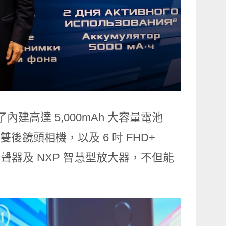
除了內建高達 5,000mAh 大容量電池
、雙後鏡頭相機，以及
6
吋
FHD+
揚聲器及
NXP
智慧型放大器，不但能
。