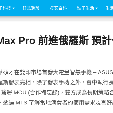
子科技
智慧駕駛
資安百科
點子生活
生
ne Max Pro 前進俄羅斯
碩才在雙印市場首發大電量智慧手機 – ASUS ZenF
羅斯發表亮相，除了發表手機之外，會中執行
S
簽署
MOU (
合
作備忘錄
)
，雙方成為長期策略
，透過
MTS
了解當地消費者的
使用需求及喜好