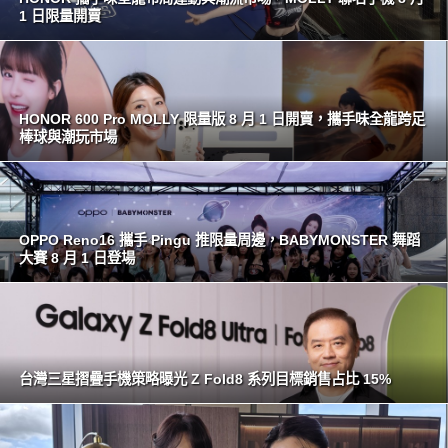
1 日限量開賣
HONOR 600 Pro MOLLY 限量版 8 月 1 日開賣，攜手味全龍跨足
棒球與潮玩市場
OPPO Reno16 攜手 Pingu 推限量周邊，BABYMONSTER 舞蹈
大賽 8 月 1 日登場
台灣三星摺疊手機策略曝光 Z Fold8 系列目標銷售占比 15%