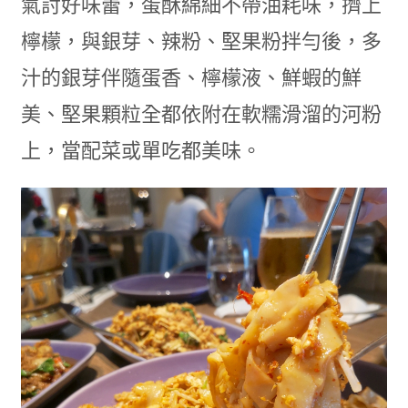
氣討好味蕾，蛋酥綿細不帶油耗味，擠上
檸檬，與銀芽、辣粉、堅果粉拌勻後，多
汁的銀芽伴隨蛋香、檸檬液、鮮蝦的鮮
美、堅果顆粒全都依附在軟糯滑溜的河粉
上，當配菜或單吃都美味。