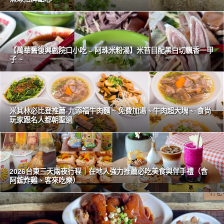
【萬華舊復興戲院口小吃 – 阿珠米粉湯】米苔目配黑白切飄香一甲
子 ~
米其林必比登推薦-九添福牛肉麵 ~ 免費加湯、牛肉超大塊、 食尚
玩家跟名人都朝聖過
2026台東三天兩夜行程｜在地人強力推薦必吃美食與伴手禮（含
阿鋐炸雞、客來吃樂）