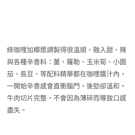
綠咖哩加椰漿調製得很溫順，融入甜、辣
與各種辛香料：薑、羅勒、玉米筍、小圓
茄、長豆、等配料精華都在咖哩醬汁內，
一開始辛香感會直衝腦門，後勁卻溫和。
牛肉切片完整，不會因為薄碎而導致口感
盡失。