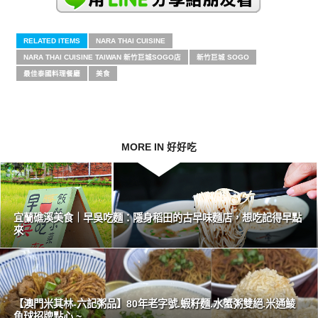
RELATED ITEMS
NARA THAI CUISINE
NARA THAI CUISINE TAIWAN 新竹巨城SOGO店
新竹巨城 SOGO
最佳泰國料理餐廳
美食
MORE IN 好好吃
宜蘭礁溪美食｜早吳吃麵：隱身稻田的古早味麵店，想吃記得早點
來
【澳門米其林-六記粥品】80年老字號.蝦籽麵.水蟹粥雙絕.米通鯪
魚球招牌點心 ~