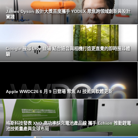
James Dyson 設計大獎首度攜手 YODEX 聚焦跨領域創新與設計
實踐
Google 搜尋 Live 登場 結合語音與相機打造更直覺的即時搜尋體
驗
Apple WWDC26 6 月 9 日登場 聚焦 AI 技術與軟體更新
格斯科技發表 XNO 高功率快充電池產品線 攜手 Echion 推動鋰電
池技術量產與全球布局