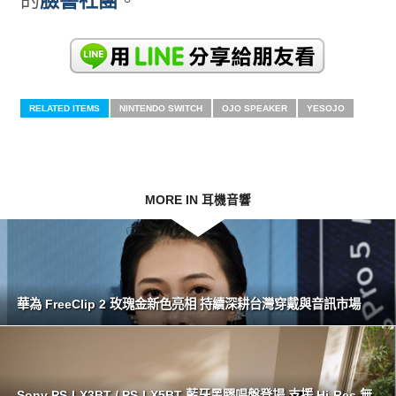
的
臉書社團
。
RELATED ITEMS
NINTENDO SWITCH
OJO SPEAKER
YESOJO
MORE IN 耳機音響
華為 FreeClip 2 玫瑰金新色亮相 持續深耕台灣穿戴與音訊市場
Sony PS-LX3BT / PS-LX5BT 藍牙黑膠唱盤登場 支援 Hi-Res 無