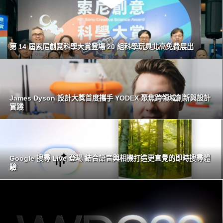
第 14 屆索尼創意科學大賞登場 20 組科學玩具北高免費展出
James Dyson 設計大獎首度攜手 YODEX 聚焦跨領域創新與設計
實踐
Google 搜尋 Live 登場 結合語音與相機打造更直覺的即時搜尋體
驗