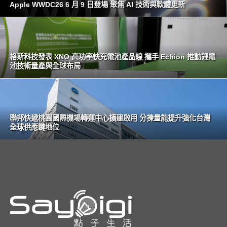
Apple WWDC26 6 月 9 日登場 聚焦 AI 技術與軟體更新
格斯科技發表 XNO 高功率快充電池產品線 攜手 Echion 推動鋰電
池技術量產與全球布局
聯邦快遞桃園國際機場轉運中心擴建啟用 分揀量能提升強化台灣
全球供應鏈地位