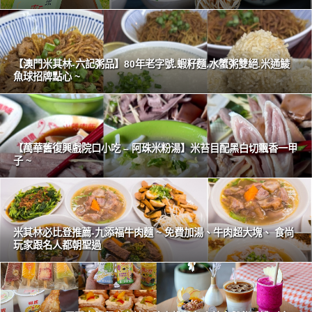
【澳門米其林-六記粥品】80年老字號.蝦籽麵.水蟹粥雙絕.米通鯪
魚球招牌點心 ~
【萬華舊復興戲院口小吃 – 阿珠米粉湯】米苔目配黑白切飄香一甲
子 ~
米其林必比登推薦-九添福牛肉麵 ~ 免費加湯、牛肉超大塊、 食尚
玩家跟名人都朝聖過