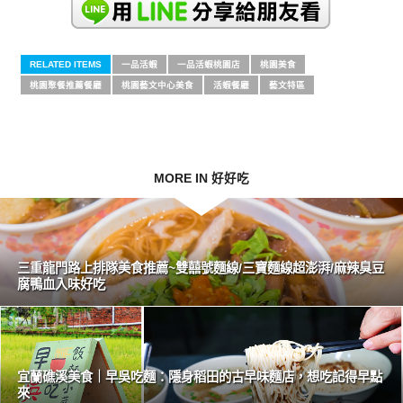
RELATED ITEMS
一品活蝦
一品活蝦桃園店
桃園美食
桃園聚餐推薦餐廳
桃園藝文中心美食
活蝦餐廳
藝文特區
MORE IN 好好吃
三重龍門路上排隊美食推薦~雙囍號麵線/三寶麵線超澎湃/麻辣臭豆
腐鴨血入味好吃
宜蘭礁溪美食｜早吳吃麵：隱身稻田的古早味麵店，想吃記得早點
來