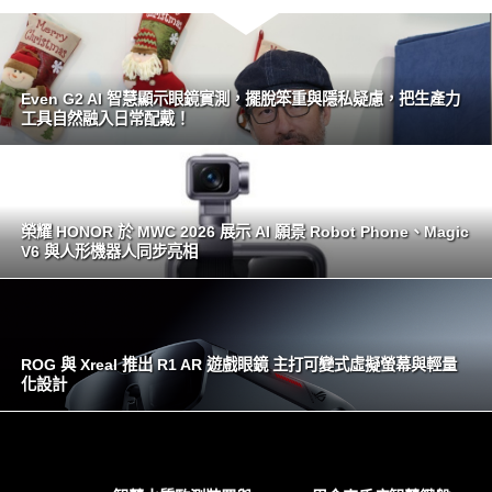
Even G2 AI 智慧顯示眼鏡實測，擺脫笨重與隱私疑慮，把生產力
工具自然融入日常配戴！
榮耀 HONOR 於 MWC 2026 展示 AI 願景 Robot Phone、Magic
V6 與人形機器人同步亮相
ROG 與 Xreal 推出 R1 AR 遊戲眼鏡 主打可變式虛擬螢幕與輕量
化設計