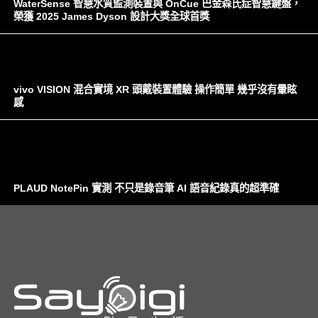
WaterSense 智慧水質監測裝置與 OnCue 巴金森氏症智慧鍵盤，
榮獲 2025 James Dyson 設計大獎全球首獎
vivo VISION 混合實境 XR 頭戴裝置體驗 操作簡單 幾乎沒有暈眩
感
PLAUD NotePin 實測 不只是錄音筆 AI 語音紀錄真的超準確