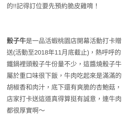
的!!記得訂位要先預約脆皮雞唷！
骰子牛
是一品活蝦桃園店開幕活動打卡贈
送(活動至2018年11月底截止)，熱呼呼的
鐵鍋裡頭骰子牛份量不少，這醬燒骰子牛
屬於重口味很下飯，牛肉吃起來是滿滿的
胡椒香和肉汁，底下還有爽脆的杏鮑菇，
店家打卡送這道真得算挺有誠意，連牛肉
都很厚實啊～