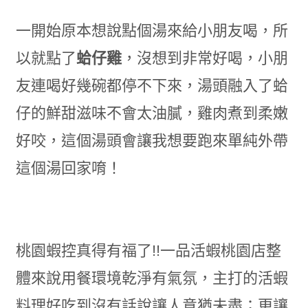
一開始原本想說點個湯來給小朋友喝，所
以就點了
蛤仔雞
，沒想到非常好喝，小朋
友連喝好幾碗都停不下來，湯頭融入了蛤
仔的鮮甜滋味不會太油膩，雞肉煮到柔嫩
好咬，這個湯頭會讓我想要跑來單純外帶
這個湯回家唷！
桃園蝦控真得有福了!!一品活蝦桃園店整
體來說用餐環境乾淨有氣氛，主打的活蝦
料理好吃到沒有話說讓人意猶未盡；更讓