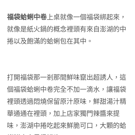
福袋蛤蜊中卷
上桌就像一個福袋綁起來，
就像是紙火鍋的概念裡頭有來自澎湖的中
捲以及飽滿的蛤蜊包在其中。
打開福袋那一剎那間鮮味竄出超誘人，這
個福袋蛤蜊中卷完全不加一滴水，讓福袋
裡頭透過悶燒保留原汁原味，鮮甜湯汁精
華通通在裡頭，加上店家獨門辣醬來提
味，澎湖中捲吃起來鮮脆可口，大顆的蛤