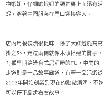
物蝦妞，仔細瞧蝦妞的頭是甕上面還有活
蝦，穿著中國服裝在門口迎接客人。
店內用餐裝潢很促咪，除了大紅燈籠高高
掛之外，走道兩側就像木頭搭建的攤子，
有種早期路邊台式居酒屋的FU，中間的
走道則是一品故事廊道，有著一品活蝦從
2003年開始創業到現在的點點滴滴，不妨
可以停下腳步看看故事。