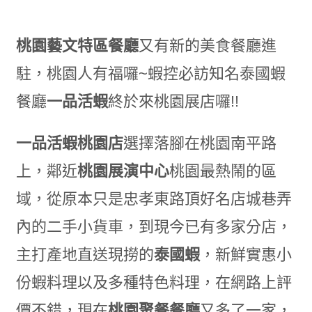
桃園藝文特區餐廳
又有新的美食餐廳進
駐
，桃園人有福囉~蝦控必訪知名泰國蝦
餐廳
一品活蝦
終於來桃園展店囉!!
一品活蝦桃園店
選擇落腳在桃園南平路
上
，鄰近
桃園展演中心
桃園最熱鬧的區
域，
從原本只是
忠孝東路頂好名店城巷弄
內的二手小貨車
，
到現今已有多家分店
，
主打產地直送現撈的
泰國蝦
，
新鮮實惠小
份蝦料理
以及多種特色料理，
在網路上評
價不錯，現在
桃園聚餐餐廳
又多了一家，