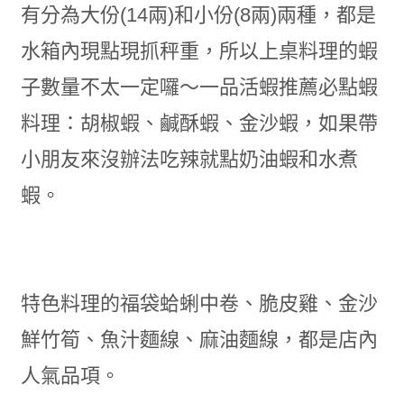
有分為大份(14兩)和小份(8兩)兩種，都是
水箱內現點現抓秤重，所以上桌料理的蝦
子數量不太一定囉～一品活蝦推薦必點蝦
料理：胡椒蝦
、
鹹酥蝦
、
金沙蝦，如果帶
小朋友來沒辦法吃辣就點奶油蝦和水煮
蝦。
特色料理的福袋蛤蜊中卷
、
脆皮雞
、
金沙
鮮竹筍
、
魚汁麵線
、
麻油麵線
，
都是店內
人氣品項。