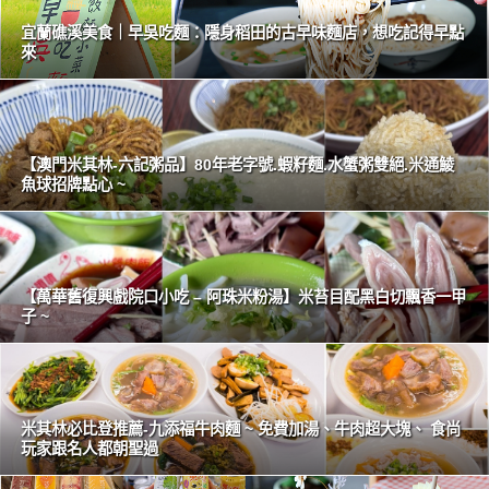
宜蘭礁溪美食｜早吳吃麵：隱身稻田的古早味麵店，想吃記得早點
來
【澳門米其林-六記粥品】80年老字號.蝦籽麵.水蟹粥雙絕.米通鯪
魚球招牌點心 ~
【萬華舊復興戲院口小吃 – 阿珠米粉湯】米苔目配黑白切飄香一甲
子 ~
米其林必比登推薦-九添福牛肉麵 ~ 免費加湯、牛肉超大塊、 食尚
玩家跟名人都朝聖過