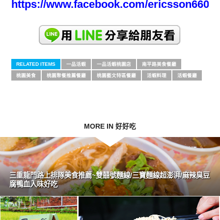
https://www.facebook.com/ericsson66050
RELATED ITEMS
一品活蝦
一品活蝦桃園店
南平路美食餐廳
桃園美食
桃園聚餐推薦餐廳
桃園藝文特區餐廳
活蝦料理
活蝦餐廳
MORE IN 好好吃
三重龍門路上排隊美食推薦~雙囍號麵線/三寶麵線超澎湃/麻辣臭豆
腐鴨血入味好吃