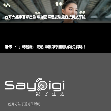
台哥大攜手富邦產險 申辦國際漫遊還能直接買旅平險
遠傳「牛」轉新機 0 元起 申辦即享開運咖啡免費喝！
一起用好點子過好生活吧！