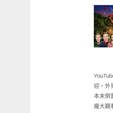
You
迎，外界
本末倒
龐大觀看