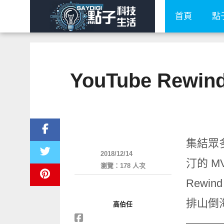
首頁
點
YouTube Re
軟體遊戲
集結眾多
2018/12/14
汀的 M
瀏覽：178 人次
Rewi
排山倒海
高伯任