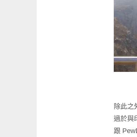
除此之外
過於與印
跟 Pe