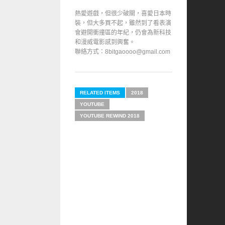
熱愛遊戲，但很少破關，喜愛日本時
裝，但大多買不起，雖然到了看表演
會避開衝撞區的年紀，仍會為新科技
和漫威電影感到興奮。
聯絡方式：8bitgaoooo@gmail.com
RELATED ITEMS
2018
YOUTUBE
YOUTUBE REWIND 2018