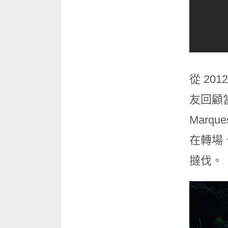
從 20
友回顧當
Marq
在轉場
撻伐。