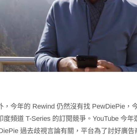
，今年的 Rewind 仍然沒有找 PewDiePie，
度頻道 T-Series 的訂閱競爭。YouTube
wDiePie 過去歧視言論有關，平台為了討好廣