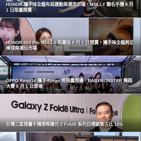
HONOR 攜手味全龍布局運動與潮流市場，MOLLY 聯名手機 8 月
1 日限量開賣
HONOR 600 Pro MOLLY 限量版 8 月 1 日開賣，攜手味全龍跨足
棒球與潮玩市場
OPPO Reno16 攜手 Pingu 推限量周邊，BABYMONSTER 舞蹈
大賽 8 月 1 日登場
台灣三星摺疊手機策略曝光 Z Fold8 系列目標銷售占比 15%