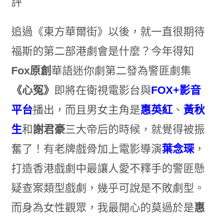
追過《東方華爾街》以後，就一直很期待
福斯的第二部港劇會是什麼？今年得知
Fox
原創
華語迷你劇第二發為警匪劇集
《心冤》
即將在衛視電影台與
FOX+
影音
平台
播
出
，而且男女主角是
惠英紅
、
黃秋
生
和
謝君豪
三大帝后的時候，就覺得被振
奮了！有老牌戲骨加上電影導演
葉念琛
，
打造香港戲劇中最讓人愛不釋手的警匪懸
疑查案類型戲劇，幾乎可說是不敗劇型。
而身為女性觀眾，我最開心的莫過於是
惠