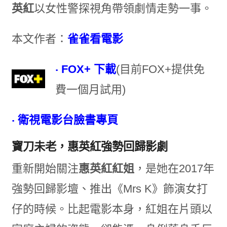
英紅
以女性警探視角帶領劇情走勢一事。
本文作者：
雀雀看電影
‧ FOX+
下載
(
目前
FOX+
提供免
費一個月試用
)
‧ 衛視電影台臉書專頁
寶刀未老，惠英紅強勢回歸影劇
重新開始關注
惠英紅紅姐
，是她在
2017
年
強勢回歸影壇、推出《
Mrs
K
》飾演女打
仔的時候。比起電影本身，紅姐在片頭以