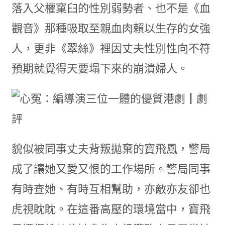
落入父權窠臼的性別弱勢者、也不是《血
觀音》那種吸取至親血肉賴以生存的女強
人，更非《翠絲》裡因丈夫性別性向不符
預期就覺得天要塌下來的崩潰婦人。
貌似被同事丈夫背叛拋棄的寶飛鳳，警局
成了讓她又愛又恨的工作場所。警局同事
有時查她、有時互相幫助，亦敵亦友卻也
虎視眈眈。在這番高壓的環境當中，寶飛