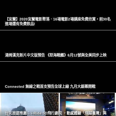
【宜蘭】2020宜蘭電影聚落．16場電影2場講座免費欣賞，前30名
進場還有免費飲品!
湯姆漢克新片中文版預告 《怒海戰艦》6月12號與全美同步上映
Connected 無線之戰首支預告全球上線 九月大銀幕開戰
台北旅遊推薦： i-Ride 5D飛行劇院 ，‎動感體驗「飛越臺灣」與