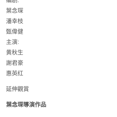
编剧:
葉念琛
潘幸枝
甄偉健
主演:
黄秋生
謝君豪
惠英红
延伸觀賞
葉念琛導演作品