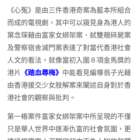
《心冤》是由三件香港奇案為藍本所組合
而成的電視劇，其中可以窺見身為港人的
葉念琛藉由富家女綁架案、弒雙親碎屍案
及警察宿舍滅門案表達了對當代香港社會
人文的看法，就像當初入圍８項金馬獎的
港片
《踏血尋梅》
中能看見編導翁子光藉
由香港援交少女肢解案來闡述自身對於香
港社會的觀察與批判。
第一樁案件富家女綁架案中所呈現的不僅
只是華人世界中逐漸仇富的社會氛圍，更