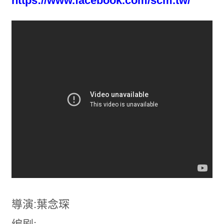
https://www.facebook.com/scm.tw/
導演:葉念琛