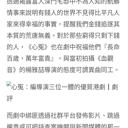
透過揭露富人深門宅邸中不為人知的骯髒
情事來說明有錢人的世界不見得比平凡人
家來得幸福的事實，提醒我們金錢追逐其
本質的荒唐無義。對於那些窮得只剩下錢
的人，《心冤》也在劇中祝福他們『長命
百歲，萬年富貴』，與當初拍攝《血觀
音》的楊雅喆導演的態度可謂異曲同工。
而劇中綁匪透過社群平台發佈影片、跳過
權貴或可把持查案機關與新聞媒體的那一