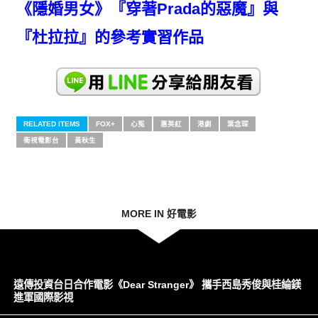
《隱婚男女》『穿著Prada的惡魔』與
『杜拉拉』的參考實習作品
RELATED ITEMS
FOX+
心冤
惠英紅
港劇
葉念琛
衛視電影台
黃秋生
MORE IN 好電影
遠傳投資台日合作電影《Dear Stranger》 攜手西島秀俊與桂綸鎂
進軍國際影視