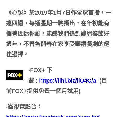
《心冤》於
2019
年
1
月
7
日作全球首播，一
連四週，每逢星期一晚播出，在年初能有
個警匪迷你劇，能讓我們追到農曆春節好
過年，不啻為開春在家享受華語戲劇的絕
佳選擇。
‧
FOX+
下
載
:
https://lihi.biz/ilU4C/a
(
目
前
FOX+
提供免費一個月試用
)
‧
衛視電影台：