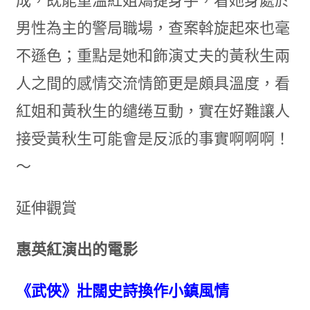
成，既能重溫紅姐矯捷身手，看她身處於
男性為主的警局職場，查案斡旋起來也毫
不遜色；重點是她和飾演丈夫的黃秋生兩
人之間的感情交流情節更是頗具溫度，看
紅姐和黃秋生的缱绻互動，實在好難讓人
接受黃秋生可能會是反派的事實啊啊啊！
～
延伸觀賞
惠英紅演出的電影
《武俠》壯闊史詩換作小鎮風情