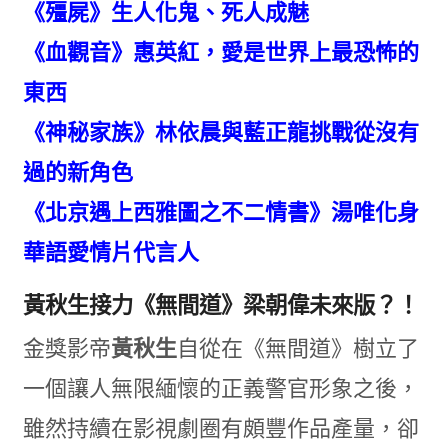
《殭屍》生人化鬼、死人成魅
《血觀音》惠英紅，愛是世界上最恐怖的
東西
《神秘家族》林依晨與藍正龍挑戰從沒有
過的新角色
《北京遇上西雅圖之不二情書》湯唯化身
華語愛情片代言人
黃秋生接力《無間道》梁朝偉未來版？！
金獎影帝
黃秋生
自從在《無間道》樹立了
一個讓人無限緬懷的正義警官形象之後，
雖然持續在影視劇圈有頗豐作品產量，卻