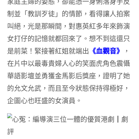
家庭主婦的姿態，卻能憑一身俐落身手反
制並「教訓歹徒」的情節，看得讓人拍案
叫絕，光是那瞬間，對惠英紅多年來飾演
女打仔的記憶就都回來了。想不到這還只
是前菜！緊接著紅姐就端出
《血觀音》
，
在片中以最毒貴婦人心的笑面虎角色震懾
華語影壇並勇獲金馬影后獎座，證明了她
的允文允武，而且至今狀態保持得極好，
企圖心也旺盛的女演員。