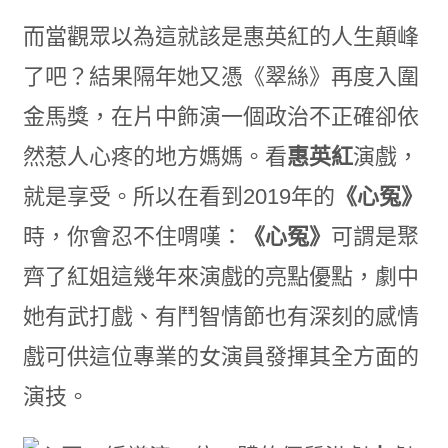
而當觀眾以為這就該是惠英紅的人生顛峰
了吧？結果隔年她又憑《翠絲》再度入圍
金馬獎，在片中飾演一個政治不正確卻依
然惹人心疼的地方媽媽。看
惠英紅
演戲，
就是享受。所以在看到
2019
年的
《心冤》
時，你會忍不住喟嘆：
《心冤》
可謂是聚
齊了紅姐這幾年來演戲的亮點優點，劇中
她有武打戲、有鬥智情節也有深刻的感情
戲可供這位專業的女演員發揮其全方面的
演技。