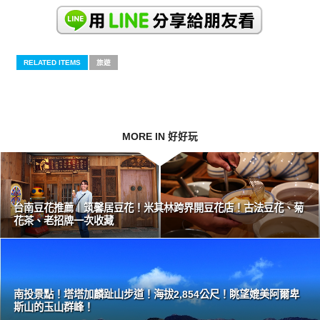
RELATED ITEMS
旅遊
MORE IN 好好玩
台南豆花推薦｜筑馨居豆花！米其林跨界開豆花店！古法豆花、菊
花茶、老招牌一次收藏
南投景點！塔塔加麟趾山步道！海拔2,854公尺！眺望媲美阿爾卑
斯山的玉山群峰！