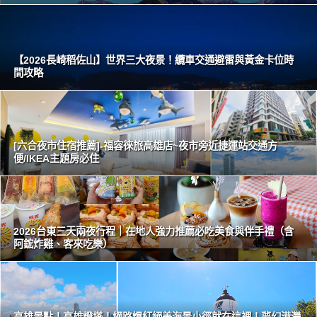
【2026長崎稻佐山】世界三大夜景！纜車交通避雷與黃金卡位時
間攻略
[六合夜市住宿推薦]-福容徠旅高雄店~夜市旁近捷運站交通方
便/IKEA主題房必住
2026台東三天兩夜行程｜在地人強力推薦必吃美食與伴手禮（含
阿鋐炸雞、客來吃樂）