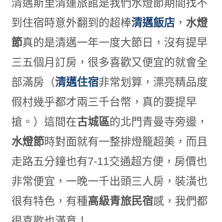
清邁斯里清運旅館是我們水燈節期間找不
到住宿時意外翻到的超棒
清邁飯店
，
水燈
節
真的是清邁一年一度大節日，沒有提早
三五個月訂房，很多喜歡又便宜的就會全
部滿房（
清邁住宿
非常划算，漂亮精品度
假村幾乎都才兩三千台幣，真的要提早
搶。）這間在
古城區
的北門青曼寺旁邊，
水燈節
時對面就有一整排燈籠超美，而且
走路五分鐘也有7-11交通超方便，房價也
非常便宜，一晚一千出頭三人房，裝潢也
很有特色，有種
高級青旅民宿
感，我們都
很喜歡也滿意！