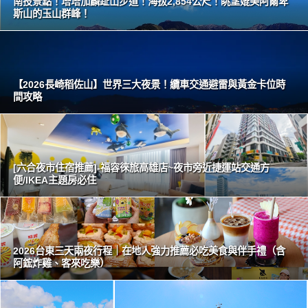
南投景點！塔塔加麟趾山步道！海拔2,854公尺！眺望媲美阿爾卑
斯山的玉山群峰！
【2026長崎稻佐山】世界三大夜景！纜車交通避雷與黃金卡位時
間攻略
[六合夜市住宿推薦]-福容徠旅高雄店~夜市旁近捷運站交通方
便/IKEA主題房必住
2026台東三天兩夜行程｜在地人強力推薦必吃美食與伴手禮（含
阿鋐炸雞、客來吃樂）