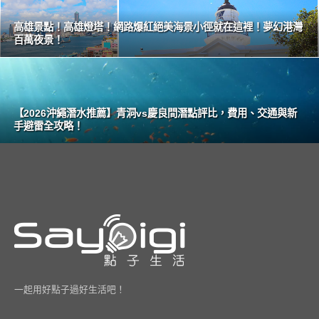
高雄景點！高雄燈塔！網路爆紅絕美海景小徑就在這裡！夢幻港灣
百萬夜景！
【2026沖繩潛水推薦】青洞vs慶良間潛點評比，費用、交通與新
手避雷全攻略！
一起用好點子過好生活吧！