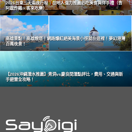
2026台東三天兩夜行程｜在地人強力推薦必吃美食與伴手禮（含
阿鋐炸雞、客來吃樂）
高雄景點！高雄燈塔！網路爆紅絕美海景小徑就在這裡！夢幻港灣
百萬夜景！
【2026沖繩潛水推薦】青洞vs慶良間潛點評比，費用、交通與新
手避雷全攻略！