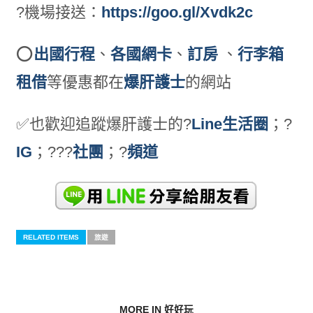
?機場接送：
https://goo.gl/Xvdk2c
⭕️
出國行程
、
各國網卡
、
訂房
、
行李箱
租借
等優惠都在
爆肝護士
的網站
✅也歡迎追蹤
爆肝護士的?
Line生活圈
；
?
IG
；??‍?
社團
；
?
頻道
RELATED ITEMS
旅遊
MORE IN 好好玩