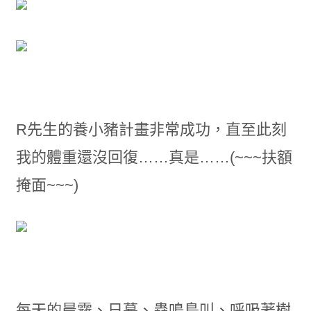
R先生的養小豬計畫非常成功，直至此刻
我的體重還沒回復……真是……(~~~扶額
掩面~~~)
每天的晨霧、日暮、蟲鳴鳥叫、呼吸著樹