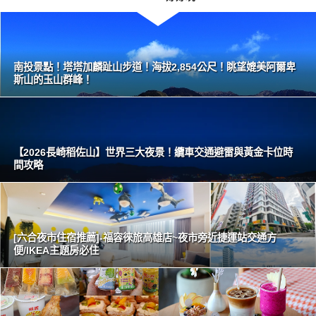
南投景點！塔塔加麟趾山步道！海拔2,854公尺！眺望媲美阿爾卑
斯山的玉山群峰！
【2026長崎稻佐山】世界三大夜景！纜車交通避雷與黃金卡位時
間攻略
[六合夜市住宿推薦]-福容徠旅高雄店~夜市旁近捷運站交通方
便/IKEA主題房必住