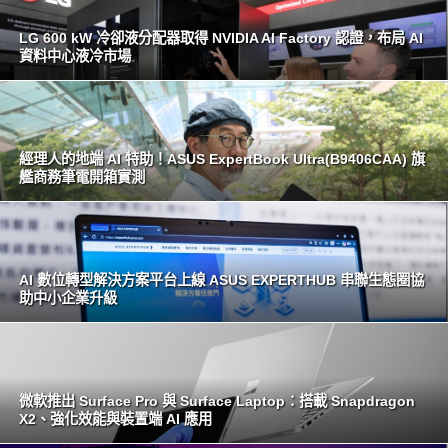
LG 600 kW 冷卻液分配器取得 NVIDIA AI Factory 認證，布局 AI
資料中心液冷市場
經理人的地端 AI 特助！ASUS ExpertBook Ultra(B9406CAA) 旗
艦商務筆電開箱實測
AI 數位轉型解決方案平台上線 ASUS EXPERTHUB 串聯生態圈協
助中小企業升級
微軟推出 Surface Pro 與 Surface Laptop：搭載 Snapdragon
X2、強化效能與裝置端 AI 應用