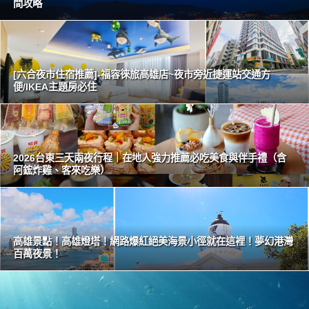
間攻略
[六合夜市住宿推薦]-福容徠旅高雄店~夜市旁近捷運站交通方
便/IKEA主題房必住
2026台東三天兩夜行程｜在地人強力推薦必吃美食與伴手禮（含
阿鋐炸雞、客來吃樂）
高雄景點！高雄燈塔！網路爆紅絕美海景小徑就在這裡！夢幻港灣
百萬夜景！