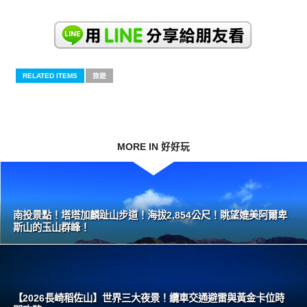
RELATED ITEMS
旅遊
MORE IN 好好玩
南投景點！塔塔加麟趾山步道！海拔2,854公尺！眺望媲美阿爾卑
斯山的玉山群峰！
【2026長崎稻佐山】世界三大夜景！纜車交通避雷與黃金卡位時