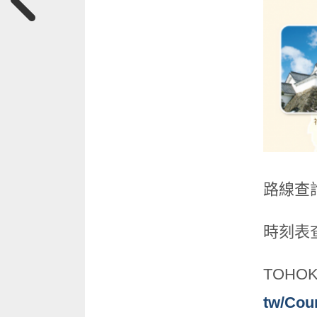
路線查
時刻表
TOHOK
tw/Cou