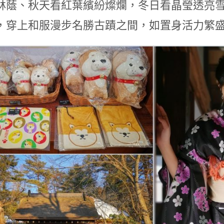
林蔭、秋天看紅葉繽紛燦爛，冬日看晶瑩透亮
，穿上和服漫步名勝古蹟之間，如置身活力繁