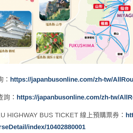
詢：
https://japanbusonline.com/zh-tw/AllR
查詢：
https://japanbusonline.com/zh-tw/Al
U HIGHWAY BUS TICKET 線上預購票券：
ht
rseDetail/index/10402880001