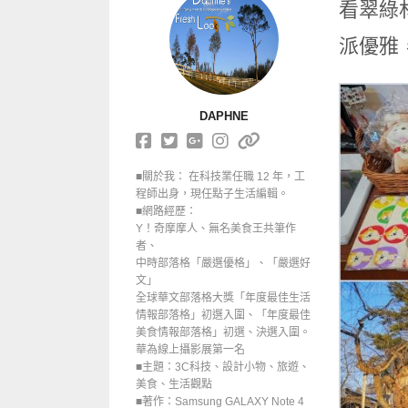
看翠綠
派優雅
DAPHNE
■關於我： 在科技業任職 12 年，工
程師出身，現任點子生活編輯。
■網路經歷：
Y！奇摩摩人、無名美食王共筆作
者、
中時部落格「嚴選優格」、「嚴選好
文」
全球華文部落格大獎「年度最佳生活
情報部落格」初選入圍、「年度最佳
美食情報部落格」初選、決選入圍。
華為線上攝影展第一名
■主題：3C科技、設計小物、旅遊、
美食、生活觀點
■著作：Samsung GALAXY Note 4