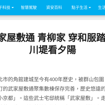
子科技
智慧駕駛
資安百科
點子生活
生
家屋敷通 青柳家 穿和服踏
川堤看夕陽
北市的角館建城至今有400年歷史，被群山包
町的武家屋敷通聚集數棟保存完善，歷史悠遠
小京都」。這些武士宅邸統稱「武家屋敷」。