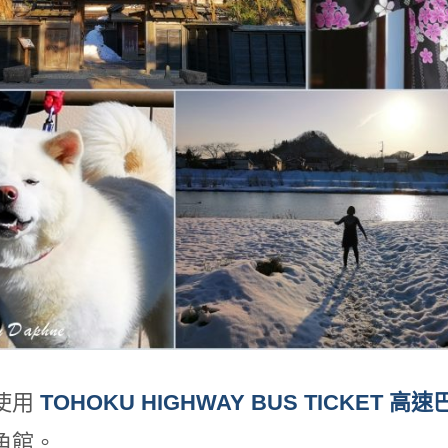
使用
TOHOKU HIGHWAY BUS TICKET 
角館。