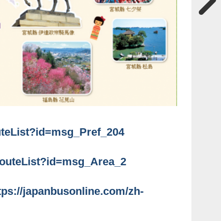
outeList?id=msg_Pref_204
lRouteList?id=msg_Area_2
tps://japanbusonline.com/zh-