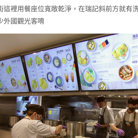
街這裡用餐座位寬敞乾淨，在瑞記斜前方就有
少外國觀光客唷