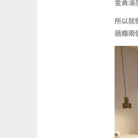
金黃油
所以就
過癮兩