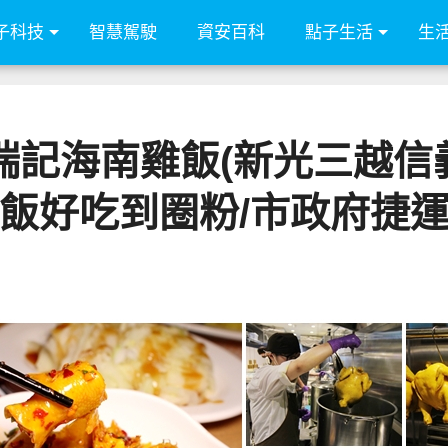
子科技
智慧駕駛
資安百科
點子生活
生
記海南雞飯(新光三越信義
飯好吃到圈粉/市政府捷