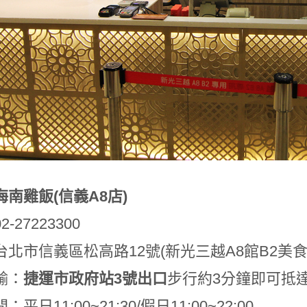
海南雞飯(信義A8店)
-27223300
北市信義區松高路12號(新光三越A8館B2美食街
輸：
捷運市政府站3號出口
步行約3分鐘即可抵
平日11:00~21:30/假日11:00~22:00