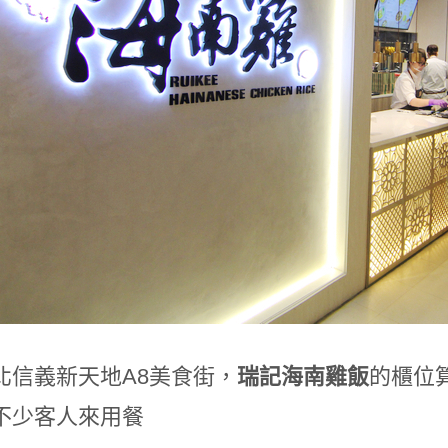
北信義新天地A8美食街，
瑞記海南雞飯
的櫃位
不少客人來用餐