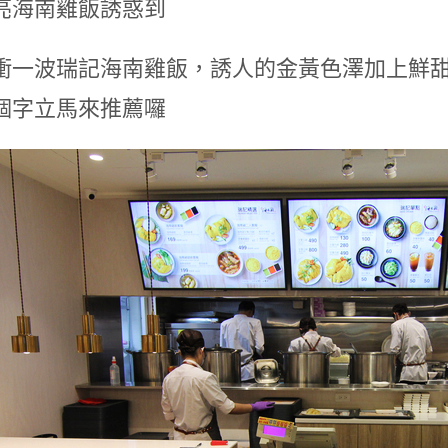
亮海南雞飯誘惑到
衝一波瑞記海南雞飯，誘人的金黃色澤加上鮮
個字立馬來推薦囉