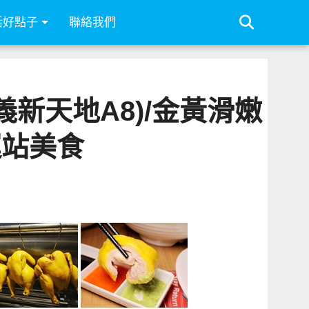
活好點子
聯絡我們
新天地A8)/金黃滑嫩
運站美食