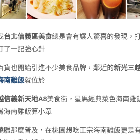
找
台北信義區美食
總是會有讓人驚喜的發現，
打了一記強心針
百貨也開始引進不少美食品牌，鄰近的
新光三
海南雞飯
就位於
越信義新天地A8
美食街，星馬經典菜色海南雞
灣海南雞飯算小眾
燒臘那麼普及，在桃園想吃正宗海南雞飯更是