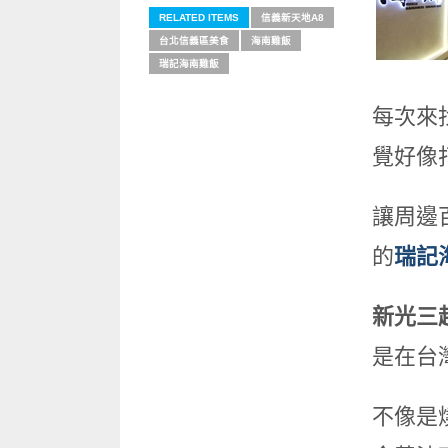
RELATED ITEMS
信義新天地A8
台北信義區美食
海南雞飯
瑞記海南雞飯
每次來
覺好像
讓周邊
的
瑞記
新光三
是在台
不像是