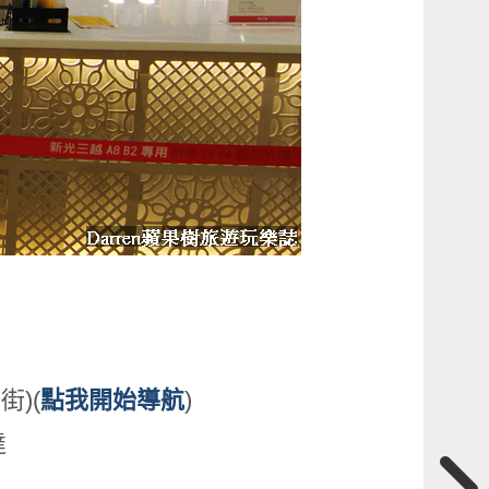
)(
點我開始導航
)
達