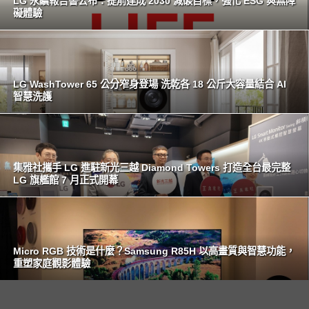
LG 永續報告書公布：提前達成 2030 減碳目標，強化 ESG 與無障
礙體驗
LG WashTower 65 公分窄身登場 洗乾各 18 公斤大容量結合 AI
智慧洗護
集雅社攜手 LG 進駐新光三越 Diamond Towers 打造全台最完整
LG 旗艦館 7 月正式開幕
Micro RGB 技術是什麼？Samsung R85H 以高畫質與智慧功能，
重塑家庭觀影體驗