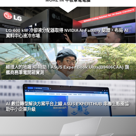
MORE IN 平板筆電電腦
LG 600 kW 冷卻液分配器取得 NVIDIA AI Factory 認證，布局 AI
資料中心液冷市場
經理人的地端 AI 特助！ASUS ExpertBook Ultra(B9406CAA) 旗
艦商務筆電開箱實測
AI 數位轉型解決方案平台上線 ASUS EXPERTHUB 串聯生態圈協
助中小企業升級