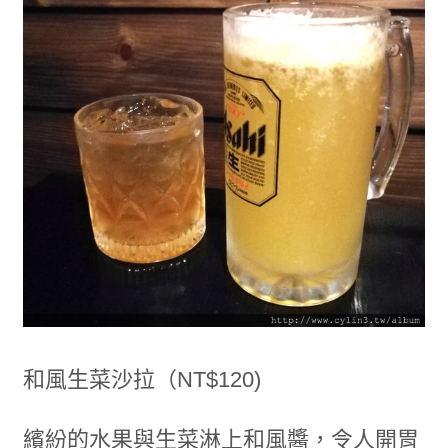
和風生菜沙拉（NT$120)
繽紛的水果與生菜淋上和風醬，令人開胃