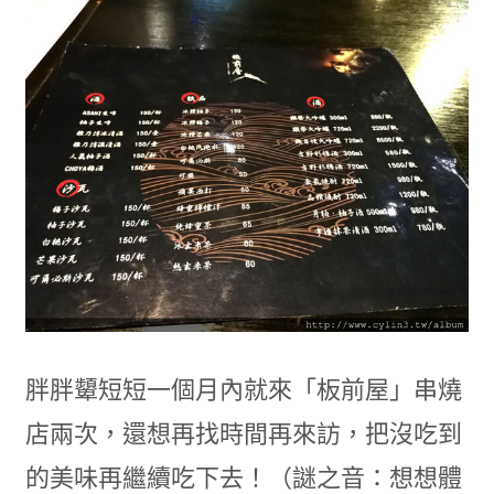
胖胖顰短短一個月內就來「板前屋」串燒
店兩次，還想再找時間再來訪，把沒吃到
的美味再繼續吃下去！（謎之音：想想體