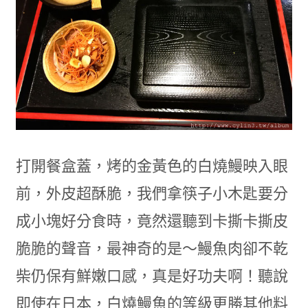
打開餐盒蓋，烤的金黃色的白燒鰻映入眼
前，外皮超酥脆，我們拿筷子小木匙要分
成小塊好分食時，竟然還聽到卡撕卡撕皮
脆脆的聲音，最神奇的是～鰻魚肉卻不乾
柴仍保有鮮嫩口感，真是好功夫啊！聽說
即使在日本，白燒鰻魚的等級更勝其他料