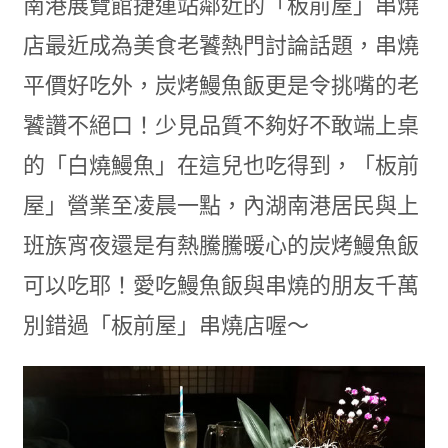
南港展覽館捷運站鄰近的「板前屋」串燒
店最近成為美食老饕熱門討論話題，串燒
平價好吃外，炭烤鰻魚飯更是令挑嘴的老
饕讚不絕口！少見品質不夠好不敢端上桌
的「白燒鰻魚」在這兒也吃得到，「板前
屋」營業至凌晨一點，內湖南港居民與上
班族宵夜還是有熱騰騰暖心的炭烤鰻魚飯
可以吃耶！愛吃鰻魚飯與串燒的朋友千萬
別錯過「板前屋」串燒店喔～