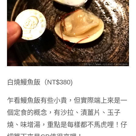
白燒鰻魚飯（NT$380)
乍看鰻魚飯有些小貴，但實際端上來是一
個定食的概念，有沙拉、漬薑片、玉子
燒、味增湯，重點是每樣都不馬虎哩！仔