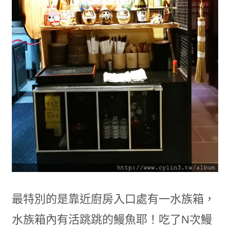
最特別的是靠近廚房入口處有一水族箱，
水族箱內有活跳跳的鰻魚耶！吃了N次鰻