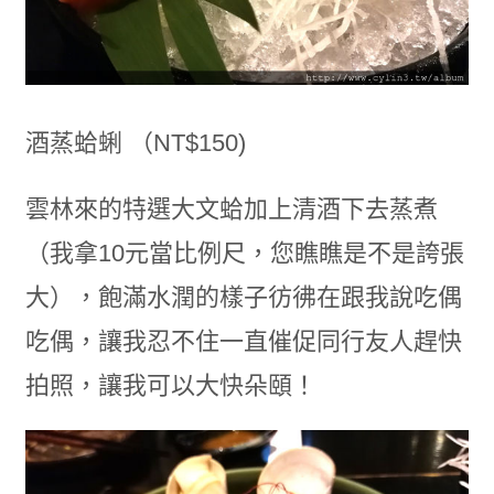
酒蒸蛤蜊 （NT$150)
雲林來的特選大文蛤加上清酒下去蒸煮
（我拿10元當比例尺，您瞧瞧是不是誇張
大），飽滿水潤的樣子彷彿在跟我說吃偶
吃偶，讓我忍不住一直催促同行友人趕快
拍照，讓我可以大快朵頤！