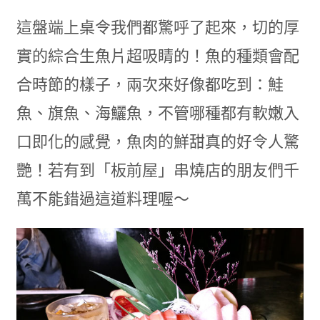
這盤端上桌令我們都驚呼了起來，切的厚
實的綜合生魚片超吸睛的！魚的種類會配
合時節的樣子，兩次來好像都吃到：鮭
魚、旗魚、海鱺魚，不管哪種都有軟嫩入
口即化的感覺，魚肉的鮮甜真的好令人驚
艷！若有到「板前屋」串燒店的朋友們千
萬不能錯過這道料理喔～