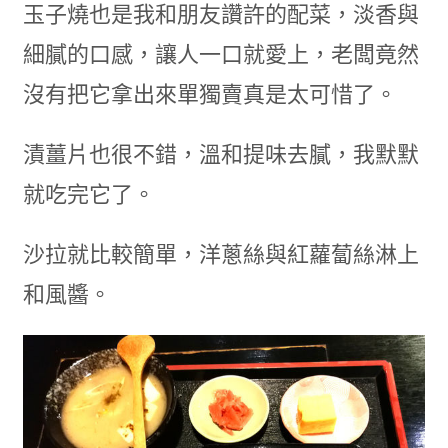
玉子燒也是我和朋友讚許的配菜，淡香與
細膩的口感，讓人一口就愛上，老闆竟然
沒有把它拿出來單獨賣真是太可惜了。
漬薑片也很不錯，溫和提味去膩，我默默
就吃完它了。
沙拉就比較簡單，洋蔥絲與紅蘿蔔絲淋上
和風醬。