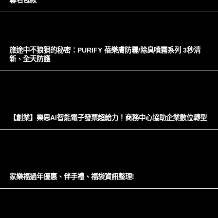
聯名包款
旅途中不狼狽的秘密：PURIFY 蓓樂膚防曬/除臭噴霧系列 3秒清
新、全天防護
【創業】樂思AI智能電子發票超給力！商務中心協助企業數位轉型
家樂福過年優惠、伴手禮、福袋資訊整理!