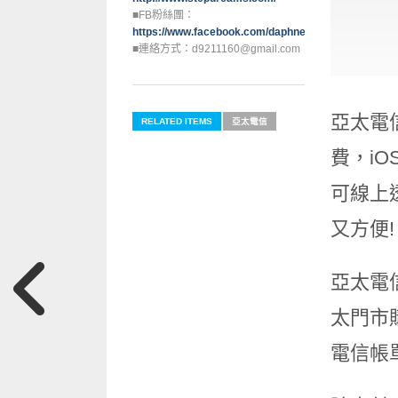
■FB粉絲團：
https://www.facebook.com/daphne0129
■連絡方式：d9211160@gmail.com
亞太電
RELATED ITEMS
亞太電信
費，iO
可線上
又方便!
亞太電
太門市
電信帳