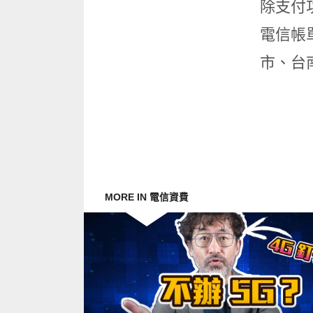
除支付
電信帳
市、台
MORE IN 電信資費
READ
MORE