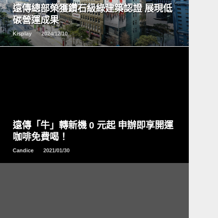
遠傳總部榮獲鑽石級綠建築認證 展現低
碳營運成果
Kisplay
2024/12/10
READ
MORE
遠傳「牛」轉新機 0 元起 申辦即享開運
咖啡免費喝！
Candice
2021/01/30