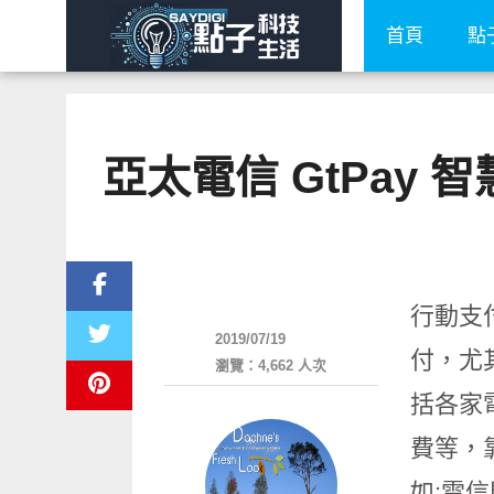
首頁
點
亞太電信 GtPay
電信資費
行動支
2019/07/19
付，尤
瀏覽：4,662 人次
括各家
費等，
如:電