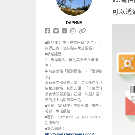
可以透
DAPHNE
■關於我： 在科技業任職 12 年，工
程師出身，現任點子生活編輯。
■網路經歷：
Y！奇摩摩人、無名美食王共筆作
者、
中時部落格「嚴選優格」、「嚴選好
文」
全球華文部落格大獎「年度最佳生活
情報部落格」初選入圍、「年度最佳
美食情報部落格」初選、決選入圍。
華為線上攝影展第一名
■主題：3C科技、設計小物、旅遊、
美食、生活觀點
■著作：Samsung GALAXY Note 4
超級筆記
■個人網站：
http://www.stepdreams.com/