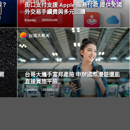
G？
街口支付支援 Apple 服務付款 提供免國
外交易手續費與多元回饋
Kisplay
2025/01/06
READ
MORE
開
台哥大攜手富邦產險 申辦國際漫遊還能
直接買旅平險
Candice
2024/01/02