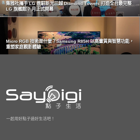
集雅社攜手 LG 進駐新光三越 Diamond Towers 打造全台最完整
LG 旗艦館 7 月正式開幕
Micro RGB 技術是什麼？Samsung R85H 以高畫質與智慧功能，
重塑家庭觀影體驗
一起用好點子過好生活吧！