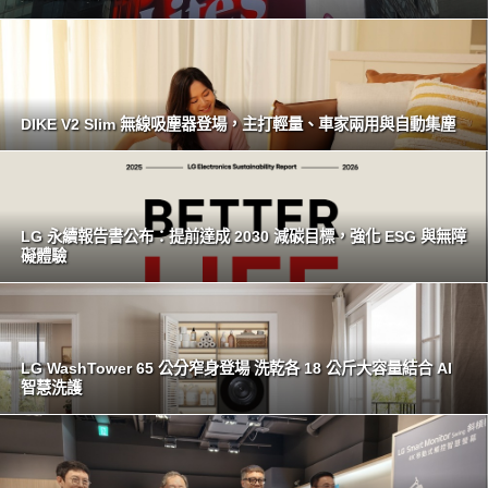
DIKE V2 Slim 無線吸塵器登場，主打輕量、車家兩用與自動集塵
LG 永續報告書公布：提前達成 2030 減碳目標，強化 ESG 與無障
礙體驗
LG WashTower 65 公分窄身登場 洗乾各 18 公斤大容量結合 AI
智慧洗護