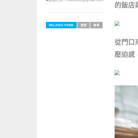
■連絡方式：rmlove30@gmail.com
的飯店
RELATED ITEMS
旅遊
美食
從門口
壓迫感