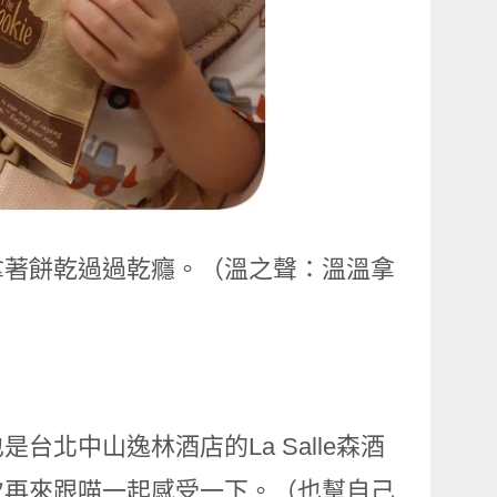
拿著餅乾過過乾癮。（溫之聲：溫溫拿
北中山逸林酒店的La Salle森酒
次再來跟喵一起感受一下。（也幫自己