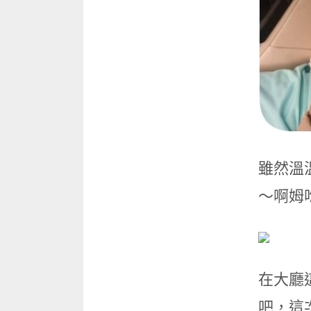
雖然溫
～啊姆
在大廳
吧，這