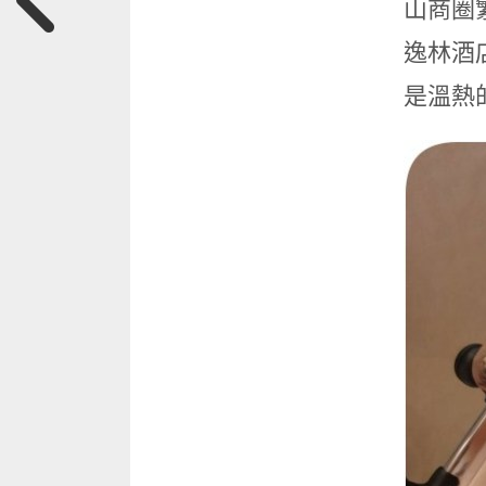
山商圈
逸林酒
是溫熱