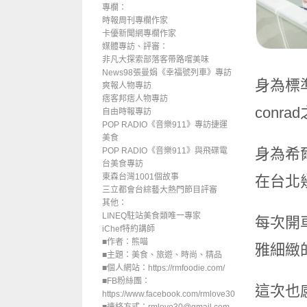
專欄：
時報周刊專欄作家
卡優新聞網專欄作家
媒體專訪、評審：
非凡大探索部落客帶路嚐美味
News98張曼娟《幸福號列車》專訪
身為標
爽報人物專訪
痞客邦痞人物專訪
con
自由時報專訪
POP RADIO《音樂911》專訪捷運
美食
身為希
POP RADIO《音樂911》與飛碟電
台美食專訪
東森台灣1001個故事
在台北
三立都會台綜藝大熱門節目評審
其他：
LINEQ駐站美食類唯一專家
每次開
iChef特約講師
■作者：熊喵
雅細緻
■主題：美食、旅遊、時尚、精品
■個人網站：https://rmfoodie.com/
■FB粉絲團：
這次也
https://www.facebook.com/rmlove30/