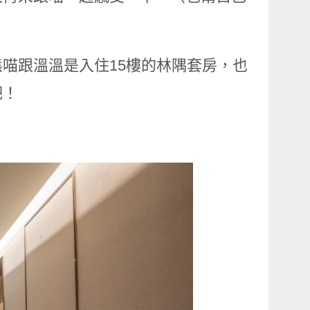
喵跟溫溫是入住15樓的林隅套房，也
吧！