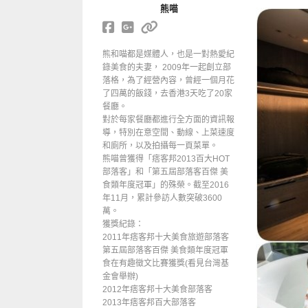
熊喵
熊和喵都是媒體人，也是一對熱愛紀
錄美食的夫妻， 2009年一起創立部
落格，為了經營內容，曾經一個月花
了四萬的飯錢，去香港3天吃了20家
餐廳。
對於每家餐廳都進行全方面的資訊報
導，特別在意空間、動線、上菜速度
和廁所，以及拍攝每一頁菜單。
熊喵曾獲得「痞客邦2013百大HOT
部落客」和「第五屆部落客百傑 美
食類年度冠軍」的殊榮。截至2016
年11月，累計參訪人數突破3600
萬。
獲獎紀錄：
2011年痞客邦十大美食旅遊部落客
第五屆部落客百傑 美食類年度冠軍
食在有趣徵文比賽獲獎(看見台灣基
金會舉辦)
2012年痞客邦十大美食部落客
2013年痞客邦百大部落客