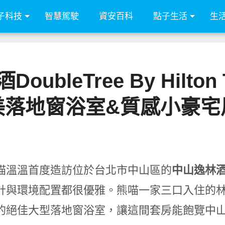
子科技
智慧駕駛
資安百科
點子生活
生
leTree By Hilton Ta
美落地窗浴室&質感小豪宅
喵溫溫首度造訪位於台北市中山區的
中山逸林
計與環境配置都很優雅。熊喵一家三口入住的
的絕佳大型落地窗浴室，讓這間套房能飽覽中