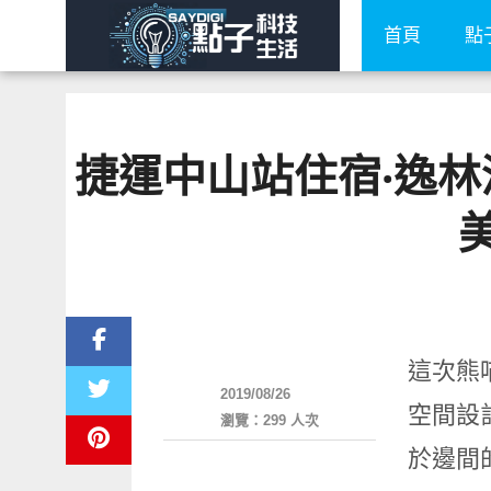
首頁
點
捷運中山站住宿‧逸林酒Doub
好好吃
這次熊
2019/08/26
空間設
瀏覽：299 人次
於邊間