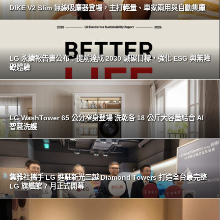
DIKE V2 Slim 無線吸塵器登場，主打輕量、車家兩用與自動集塵
LG 永續報告書公布：提前達成 2030 減碳目標，強化 ESG 與無障
礙體驗
LG WashTower 65 公分窄身登場 洗乾各 18 公斤大容量結合 AI
智慧洗護
集雅社攜手 LG 進駐新光三越 Diamond Towers 打造全台最完整
LG 旗艦館 7 月正式開幕