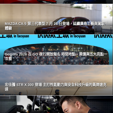
MAZDA CX-5 第三代車型 7 月 28 日登場，延續廣島工藝與駕馭
體驗
Gogoro 2026 百 GO 夜行開放報名 時間地點、票價與五大亮點一
次看
宏佳騰 STR X 300 登場 主打性能動力與安全科技升級的黃牌速克
達