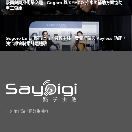
豪雨與颱風衝擊交通 Gogoro 與 KYMCO 推水災補助方案協助
車主復原
Gogoro Luna 輕巧上市，最輕中柱、雙置杯架與 Keyless 功能，
強化都會騎乘舒適體驗
一起用好點子過好生活吧！