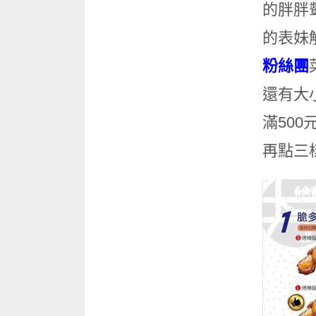
的胖胖
的表妹
粉絲團
還有大
滿50
再點三