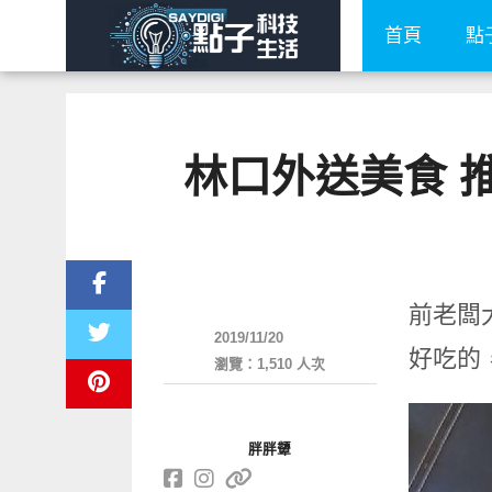
首頁
點
林口外送美食 
好好吃
前老闆
2019/11/20
好吃的
瀏覽：1,510 人次
胖胖顰