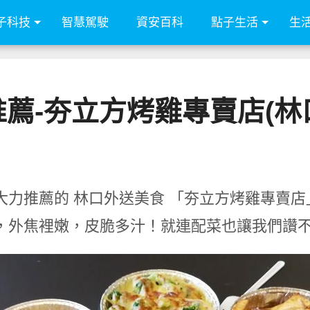
子科技
智慧駕駛
資安百科
點子生活
生
推薦-夯立方烤雞專賣店(林
大力推薦的 林口外送美食 「夯立方烤雞專賣
，外焦裡嫩，皮脆多汁！就連配菜也讓我們讚