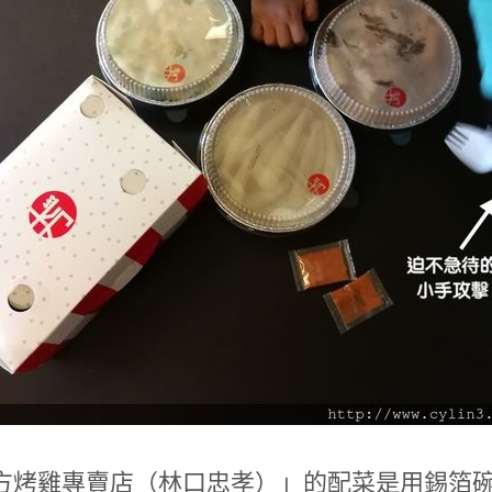
方烤雞專賣店（林口忠孝）」的配菜是用錫箔