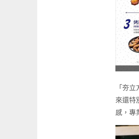
「夯立
來還特
感，專