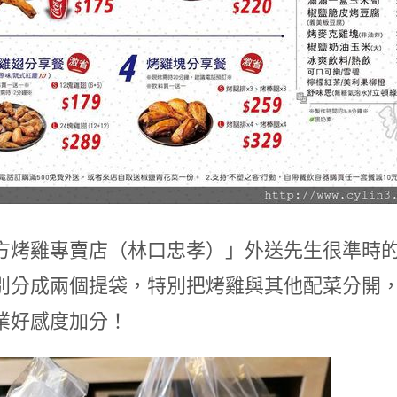
方烤雞專賣店（林口忠孝）」外送先生很準時
別分成兩個提袋，特別把烤雞與其他配菜分開
業好感度加分！