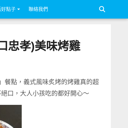
活好點子
聯絡我們
口忠孝)美味烤雞
店」餐點，義式風味炙烤的烤雞真的超
不絕口，大人小孩吃的都好開心～