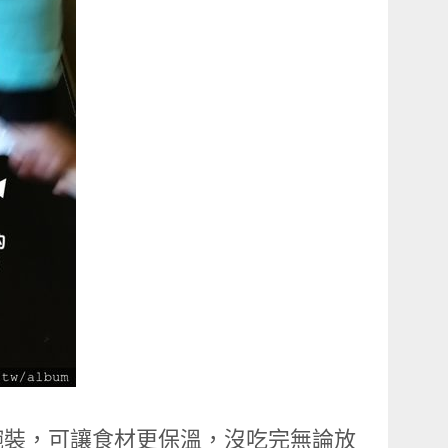
碗裝，可讓食材更保溫，沒吃完無論放