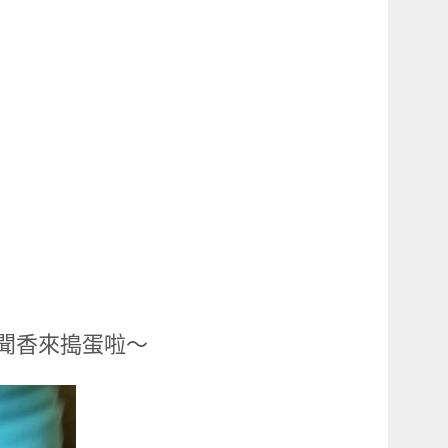
聞香來搗蛋啦～