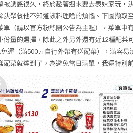
顰被誘惑很久，終於趁著週末要去表妹家玩，
解決聚餐他不知道該料理啥的煩惱。下圖擷取
菜單（請以官方粉絲團公告為主喔），菜單中有
小份量的選擇，除此之外另外還有近12種配菜
0元免運（滿500元自行外帶有送配菜），滿容易
樣配菜就達到了，為避免當日滿單，我還特別