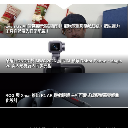
Even G2 AI 智慧顯示眼鏡實測，擺脫笨重與隱私疑慮，把生產力
工具自然融入日常配戴！
榮耀 HONOR 於 MWC 2026 展示 AI 願景 Robot Phone、Magic
V6 與人形機器人同步亮相
ROG 與 Xreal 推出 R1 AR 遊戲眼鏡 主打可變式虛擬螢幕與輕量
化設計