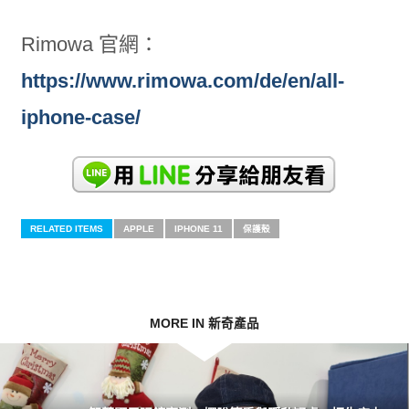
Rimowa 官網：
https://www.rimowa.com/de/en/all-
iphone-case/
RELATED ITEMS
APPLE
IPHONE 11
保護殼
MORE IN 新奇產品