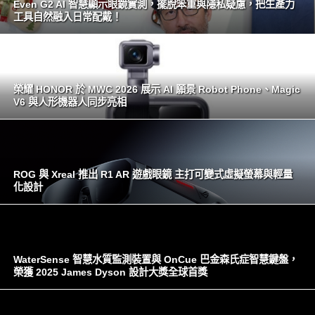
Even G2 AI 智慧顯示眼鏡實測，擺脫笨重與隱私疑慮，把生產力
工具自然融入日常配戴！
榮耀 HONOR 於 MWC 2026 展示 AI 願景 Robot Phone、Magic
V6 與人形機器人同步亮相
ROG 與 Xreal 推出 R1 AR 遊戲眼鏡 主打可變式虛擬螢幕與輕量
化設計
WaterSense 智慧水質監測裝置與 OnCue 巴金森氏症智慧鍵盤，
榮獲 2025 James Dyson 設計大獎全球首獎