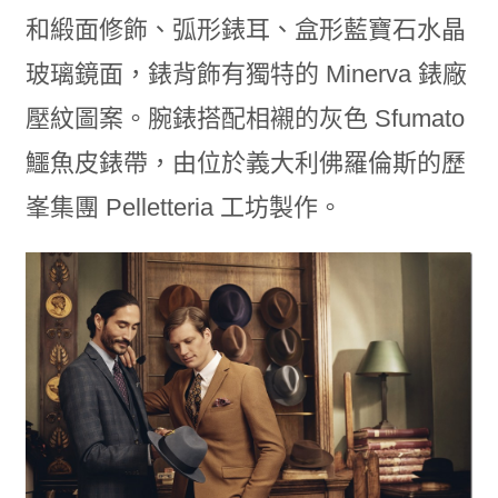
和緞面修飾、弧形錶耳、盒形藍寶石水晶
玻璃鏡面，錶背飾有獨特的 Minerva 錶廠
壓紋圖案。腕錶搭配相襯的灰色 Sfumato
鱷魚皮錶帶，由位於義大利佛羅倫斯的歷
峯集團 Pelletteria 工坊製作。