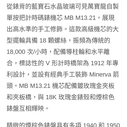
從錶背的藍寶石水晶玻璃可見萬寶龍自製
單按把計時碼錶機芯 MB M13.21，展現
出高水準的手工修飾。這款高級機芯的大
型擺輪具備 18 顆螺絲，振頻為傳統的
18,000 次/小時，配備導柱輪和水平離
合，標誌性的 V 形計時橋架為 1912 年專
利設計，並設有經典手工裝飾 Minerva 箭
頭。MB M13.21 機芯配備鍍玫瑰金夾板
和夾板橋，與 18K 玫瑰金錶殼和煙棕色
錶盤互相輝映。
精緻的煙棕色錶盤具有多項 1940 和 1950