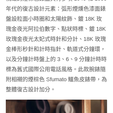
年代的復古設計元素：弧形煙燻色漆面錶
盤設粒面小時圈和太陽紋飾、鍍 18K 玫
瑰金夜光阿拉伯數字、點狀時標、鍍 18K
玫瑰金夜光太妃式時針和分計、18K 玫瑰
金棒形秒針和計時指針、軌道式分鐘環，
以及分鐘計時盤上的 3、6、9 分鐘計時時
標為舊式國際公用電話風格。此款腕錶隨
附相襯的煙棕色 Sfumato 鱷魚皮錶帶，為
整體復古設計加分。