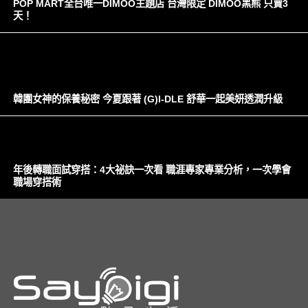
POP MART全台唯一DIMOO主題店 台灣限定 DIMOO黑熊 只賣3
天！
韓團女神的保養秘密 今夏跟著 (G)I-DLE 舒華一起美妍透潤升級
年後轉職面試穿搭：4大祕訣一次看 職涯專家專業分析，一次學會
職場穿搭術