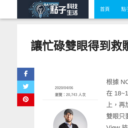
首頁
點
讓忙碌雙眼得到救
流行指標
根據 N
2020/04/06
在 18
瀏覽：20,743 人次
上，再
雙眼只
Vie