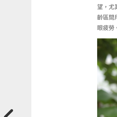
望，尤
齡區間
眼疲勞