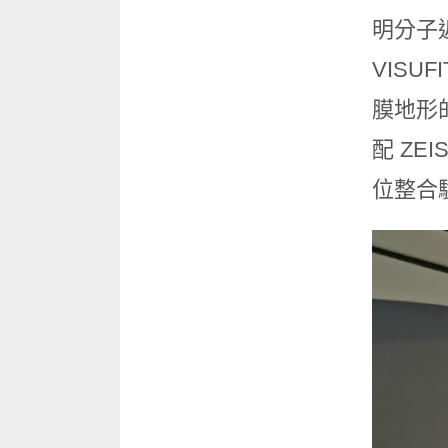
明分子
VISU
膜地形的前
配 ZE
位整合驗