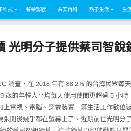
子科技
智慧駕駛
資安百科
點子生活
生
贖 光明分子提供蔡司智銳
CC 調查，在 2018 年有 88.2% 的台灣民
~19 歲的年輕人平均每天使用使間更超過 5 小時
加上電視、電腦、穿戴裝置…等生活工作數位
要張開後幾乎都在螢幕上了。近期前往光明分子配
w 技術的蔡司智銳鏡片，這款鏡片以智能動態光