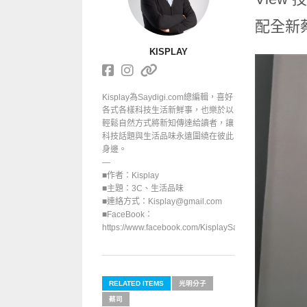
配全新
KISPLAY
Kisplay為Saydigi.com總編輯，喜好
各式各樣科技生活新鮮事，也樂於以
輕鬆自然方式將新知傳達給讀者，讓
科技話題與生活品味永遠圍繞在彼此
身邊。
—
■作者：Kisplay
■主題：3C、生活品味
■連絡方式：Kisplay@gmail.com
■FaceBook：
https://www.facebook.com/KisplaySayGoodbuy/
RELATED ITEMS
光明分子
蔡司