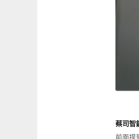
蔡司智
前面提