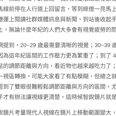
馬線前停在人行道上回留言，等到綠燈一亮馬
捷運上閱讀社群媒體訊息與新聞，到站後收起
上，無論什麼年紀的人們大多會有視覺疲勞的
網提到，20~29 歲最需要清晰的視覺；30~3
因為這年紀區間的工作壓力更為繁重了；到了 40
鬆的調節距離與方向，看近物也越來越吃力了；而
一視區轉換。可能大家看了有點模糊，但總之
經到了雙眼很難輕鬆調節距離與方向的區間，
子才有辦法讓視線更清楚，這時候智銳鏡片就
銳鏡片考量現代人視線在鏡片上移動範圍變大