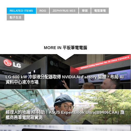
RELATED ITEMS
ROG
ZEPHYRUS M15
華碩
電競筆電
點子生活
MORE IN 平板筆電電腦
LG 600 kW 冷卻液分配器取得 NVIDIA AI Factory 認證，布局 AI
資料中心液冷市場
經理人的地端 AI 特助！ASUS ExpertBook Ultra(B9406CAA) 旗
艦商務筆電開箱實測