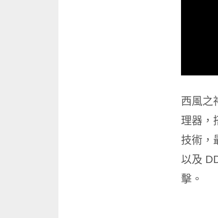
西風之神
理器，搭
技術，最
以及 D
擊。