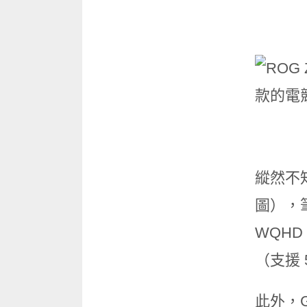
縱然不知
圖），筆
WQHD
（支援 
此外，G