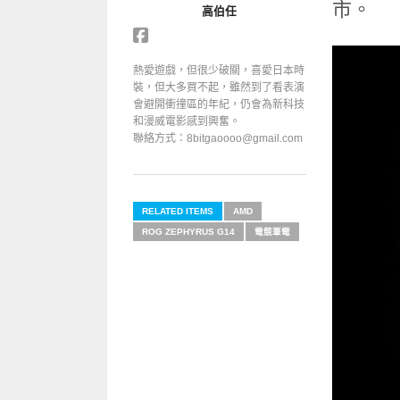
市。
高伯任
熱愛遊戲，但很少破關，喜愛日本時
裝，但大多買不起，雖然到了看表演
會避開衝撞區的年紀，仍會為新科技
和漫威電影感到興奮。
聯絡方式：8bitgaoooo@gmail.com
RELATED ITEMS
AMD
ROG ZEPHYRUS G14
電競筆電