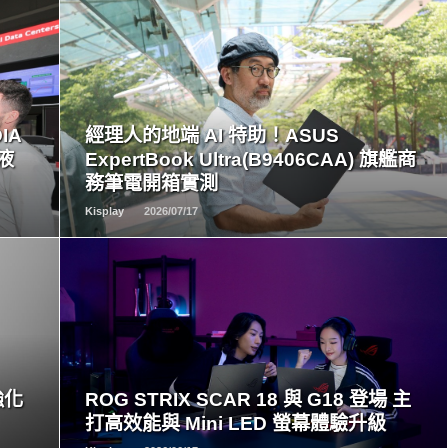
READ
MORE
IA
經理人的地端 AI 特助！ASUS
心液
ExpertBook Ultra(B9406CAA) 旗艦商
務筆電開箱實測
Kisplay
2026/07/17
READ
MORE
強化
ROG STRIX SCAR 18 與 G18 登場 主
打高效能與 Mini LED 螢幕體驗升級