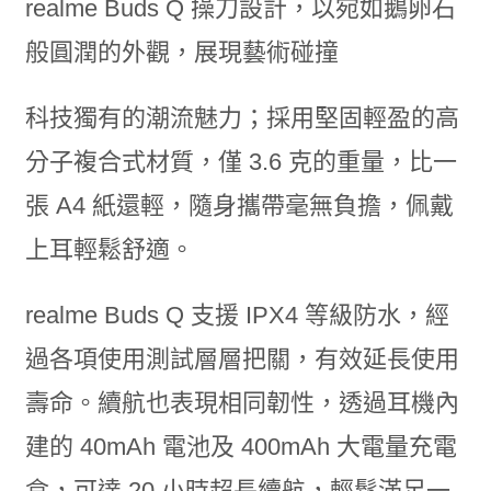
realme Buds Q 操刀設計，以宛如鵝卵石
般圓潤的外觀，展現藝術碰撞
科技獨有的潮流魅力；採用堅固輕盈的高
分子複合式材質，僅 3.6 克的重量，比一
張 A4 紙還輕，隨身攜帶毫無負擔，佩戴
上耳輕鬆舒適。
realme Buds Q 支援 IPX4 等級防水，經
過各項使用測試層層把關，有效延長使用
壽命。續航也表現相同韌性，透過耳機內
建的 40mAh 電池及 400mAh 大電量充電
盒，可達 20 小時超長續航，輕鬆滿足一