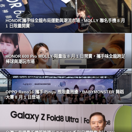
HONOR 攜手味全龍布局運動與潮流市場，MOLLY 聯名手機 8 月
1 日限量開賣
HONOR 600 Pro MOLLY 限量版 8 月 1 日開賣，攜手味全龍跨足
棒球與潮玩市場
OPPO Reno16 攜手 Pingu 推限量周邊，BABYMONSTER 舞蹈
大賽 8 月 1 日登場