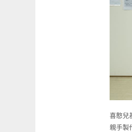
喜憨兒
親手製