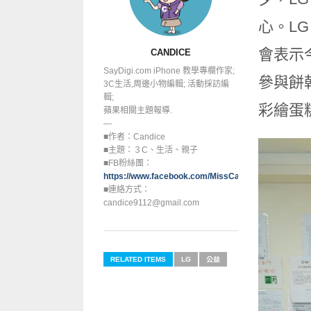
心。L
會表示
CANDICE
SayDigi.com iPhone 教學專欄作家;
參與餅
3C生活,周邊小物編輯; 活動採訪編
輯;
彩繪蛋
蘋果相關主題報導.
—
■作者：Candice
■主題：３C、生活、親子
■FB粉絲團：
https://www.facebook.com/MissCandice112
■連絡方式：
candice9112@gmail.com
RELATED ITEMS
LG
公益