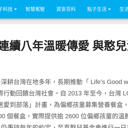
子科技
智慧駕駛
資安百科
點子生活
生
子連續八年溫暖傳愛 與憨
子深耕台灣在地多年，長期推動「 Life’s Good 
際行動回饋台灣社會。自 2013 年至今，台灣 
送愛到部落」計畫，為偏鄉孩童募集營養餐盒，八
,000 個餐盒，實際提供逾 2600 位偏鄉孩
G 仍秉持每年的約定，至喜憨兒基金會進行一