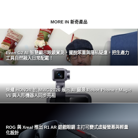
MORE IN 新奇產品
Even G2 AI 智慧顯示眼鏡實測，擺脫笨重與隱私疑慮，把生產力
工具自然融入日常配戴！
榮耀 HONOR 於 MWC 2026 展示 AI 願景 Robot Phone、Magic
V6 與人形機器人同步亮相
ROG 與 Xreal 推出 R1 AR 遊戲眼鏡 主打可變式虛擬螢幕與輕量
化設計