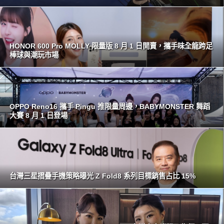
HONOR 600 Pro MOLLY 限量版 8 月 1 日開賣，攜手味全龍跨足
棒球與潮玩市場
OPPO Reno16 攜手 Pingu 推限量周邊，BABYMONSTER 舞蹈
大賽 8 月 1 日登場
台灣三星摺疊手機策略曝光 Z Fold8 系列目標銷售占比 15%