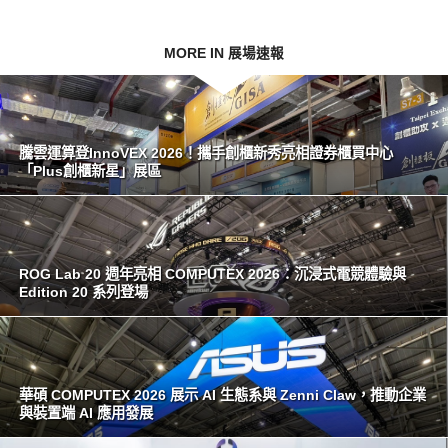
MORE IN 展場速報
騰雲運算登InnoVEX 2026！攜手創櫃新秀亮相證券櫃買中心
「Plus創櫃新星」展區
ROG Lab 20 週年亮相 COMPUTEX 2026：沉浸式電競體驗與
Edition 20 系列登場
華碩 COMPUTEX 2026 展示 AI 生態系與 Zenni Claw，推動企業
與裝置端 AI 應用發展