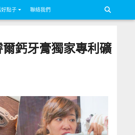
活好點子
聯絡我們
睿爾鈣牙膏獨家專利礦