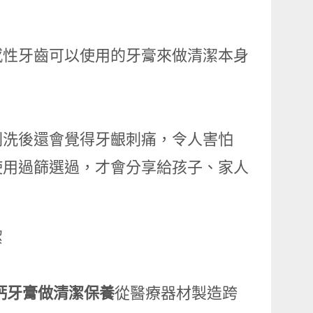
感性⽛⿒可以使⽤的⽛膏來做清潔本⾝
刷洗後還會覺得⽛齦刺痛，令⼈害怕
使⽤過篩選過，才會分享給孩⼦、家⼈
潔
！
鈣⽛膏做清潔保養
從醫療器材製造跨