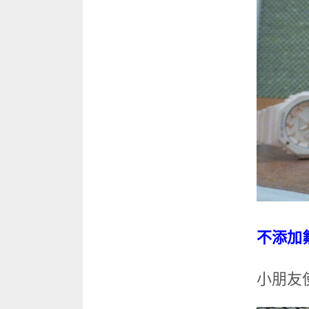
不添加
⼩朋友