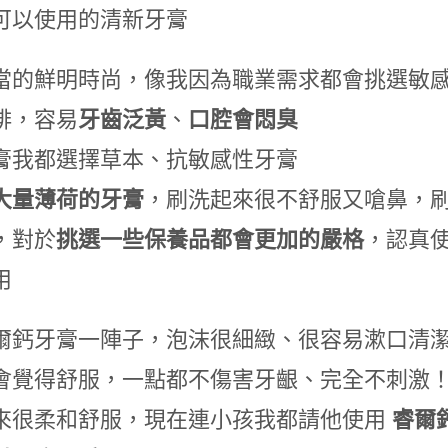
可以使⽤的清新⽛膏
當的鮮明時尚，像我因為職業需求都會挑選敏
啡，容易
⽛⿒泛⿈
、
⼝腔會悶臭
膏我都選擇草本、抗敏感性⽛膏
⼤量薄荷的⽛膏
，刷洗起來很不舒服⼜嗆⿐，
，對於
挑選⼀些保養品
都會更加的嚴格
，認真
⽤
爾鈣⽛膏⼀陣⼦，泡沫很細緻、很容易漱⼝清
會覺得舒服，⼀點都不傷害⽛齦、完全不刺激
來很柔和舒服，現在連⼩孩我都請他使⽤
睿爾