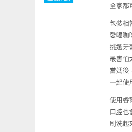
全家都
包裝相
愛喝咖
挑選⽛
最害怕
當媽後
⼀起使
使⽤睿
⼝腔也
刷洗起