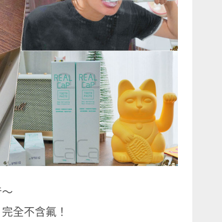
⾳〜
，完全不含氟！