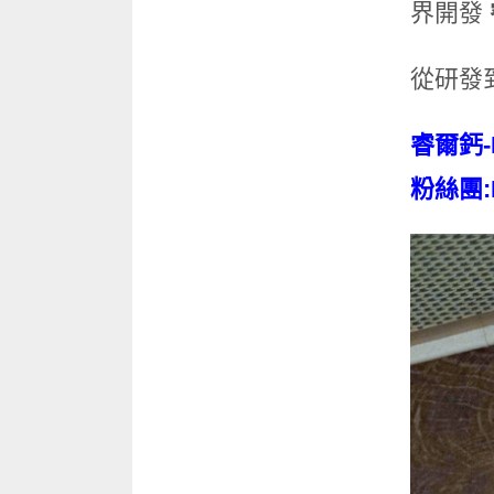
界開發
從研發
睿爾鈣-
粉絲團: