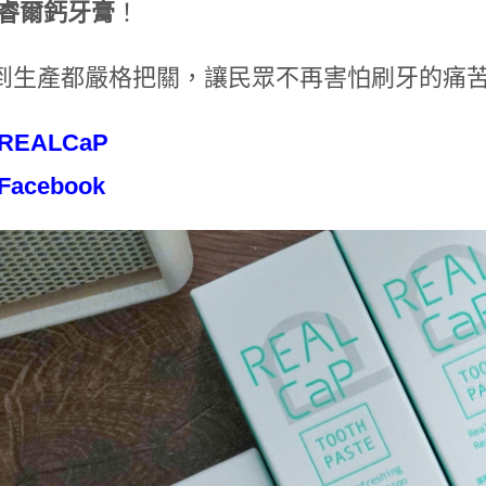
睿爾鈣⽛膏
！
到⽣產都嚴格把關，讓⺠眾不再害怕刷⽛的痛
REALCaP
Facebook