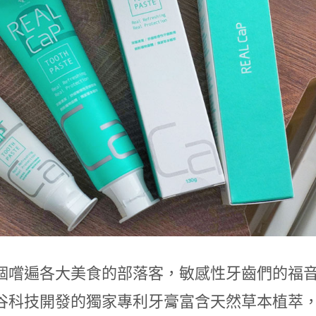
個嚐遍各⼤美⾷的部落客，敏感性⽛⿒們的福
⾕科技開發的獨家專利⽛膏富含天然草本植萃