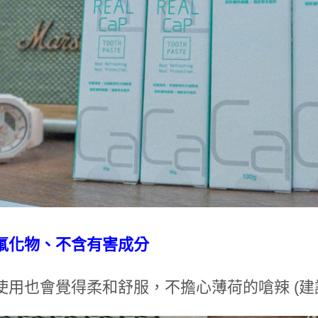
氟化物、不含有害成分
使⽤也會覺得柔和舒服，不擔⼼薄荷的嗆辣 (建