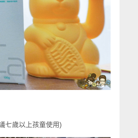
議七歲以上孩童使⽤)