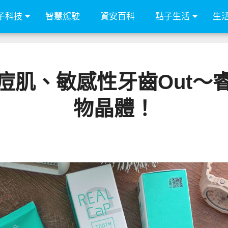
子科技
智慧駕駛
資安百科
點子生活
生
痘肌、敏感性牙齒Out～
物晶體！