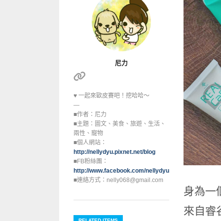
尼力
♥ 一起來歐皮賽吧！挖哈哈～
—
■作者：尼力
■主題：圖文、美食、旅遊、生活、
兩性、寵物
■個人網站：
http://nellydyu.pixnet.net/blog
■FB粉絲團：
http://www.facebook.com/nellydyu0608
■連絡方式：nelly068@gmail.com
⾝為⼀
來⾃睿
RELATED ITEMS