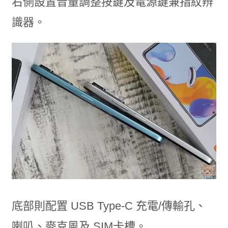
右側設置音量調整按鍵及電源鍵兼指紋辨
識器。
底部則配置 USB Type-C 充電/傳輸孔、
喇叭、麥克風及 SIM卡槽。