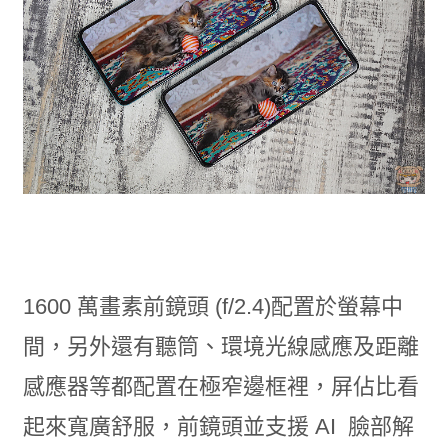
1600 萬畫素前鏡頭 (f/2.4)配置於螢幕中
間，另外還有聽筒、環境光線感應及距離
感應器等都配置在極窄邊框裡，屏佔比看
起來寬廣舒服，前鏡頭並支援 AI 臉部解