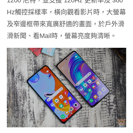
1200 尼特，並支援 120Hz 更新率及 360
Hz觸控採樣率，橫向觀看影片時，大螢幕
及窄邊框帶來寬廣舒適的畫面，於戶外滑
滑新聞、看Mail時，螢幕亮度夠清晰。