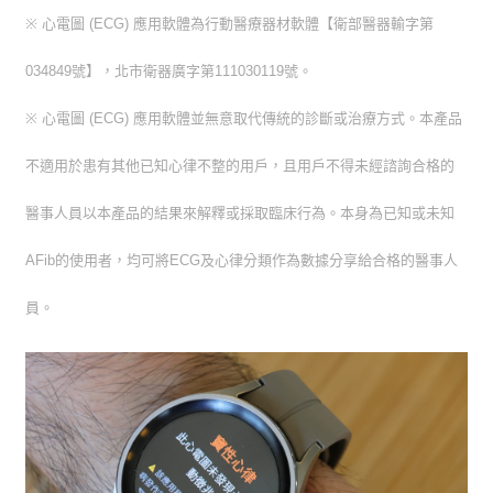
※ 心電圖 (ECG) 應用軟體為行動醫療器材軟體【衛部醫器輸字第
034849號】，北市衛器廣字第111030119號。
※ 心電圖 (ECG) 應用軟體並無意取代傳統的診斷或治療方式。本產品
不適用於患有其他已知心律不整的用戶，且用戶不得未經諮詢合格的
醫事人員以本產品的結果來解釋或採取臨床行為。本身為已知或未知
AFib的使用者，均可將ECG及心律分類作為數據分享給合格的醫事人
員。