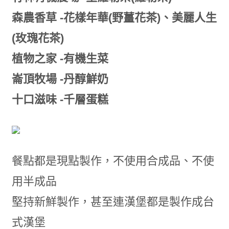
森農香草 -花樣年華(野薑花茶)、美麗人生
(玫瑰花茶)
植物之家 -有機生菜
崙頂牧場 -丹醇鮮奶
十口滋味 -千層蛋糕
餐點都是現點製作，不使用合成品、不使
用半成品
堅持新鮮製作，甚至連漢堡都是製作成台
式漢堡