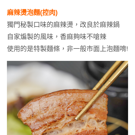
麻辣燙泡麵(控肉)
獨門秘製口味的麻辣燙，改良於麻辣鍋
自家煸製的風味，香麻夠味不嗆辣
使用的是特製麵條，非一般市面上泡麵唷!