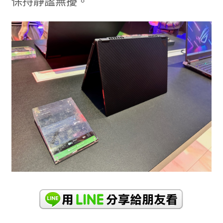
保持靜謐無擾。