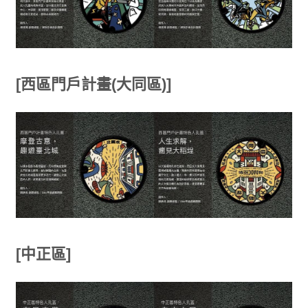
[西區門戶計畫(大同區)]
[中正區]