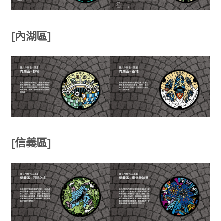
[內湖區]
[信義區]