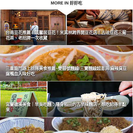
MORE IN 好好吃
台南豆花推薦｜筑馨居豆花！米其林跨界開豆花店！古法豆花、菊
花茶、老招牌一次收藏
三重龍門路上排隊美食推薦~雙囍號麵線/三寶麵線超澎湃/麻辣臭豆
腐鴨血入味好吃
宜蘭礁溪美食｜早吳吃麵：隱身稻田的古早味麵店，想吃記得早點
來