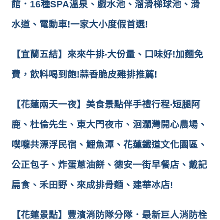
館．16種SPA溫泉、戲水池、溜滑梯球池、滑
水道、電動車!一家大小度假首選!
【宜蘭五結】來來牛排‧大份量、口味好!加麵免
費，飲料喝到飽!蒜香脆皮雞排推薦!
【花蓮兩天一夜】美食景點伴手禮行程‧短腿阿
鹿、杜倫先生、東大門夜市、洄瀾灣開心農場、
噗嚨共漂浮民宿、鯉魚潭、花蓮鐵道文化園區、
公正包子、炸蛋蔥油餅、德安一街早餐店、戴記
扁食、禾田野、來成排骨麵、建華冰店!
【花蓮景點】豐濱消防隊分隊．最新巨人消防栓