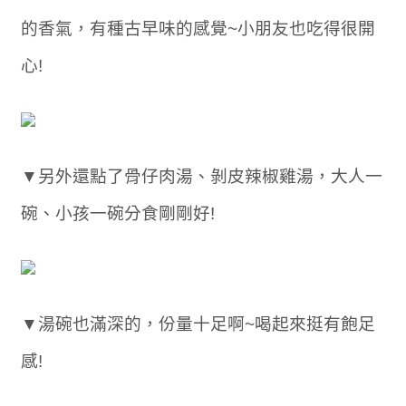
的香氣，有種古早味的感覺~小朋友也吃得很開
心!
▼另外還點了骨仔肉湯、剝皮辣椒雞湯，大人一
碗、小孩一碗分食剛剛好!
▼湯碗也滿深的，份量十足啊~喝起來挺有飽足
感!