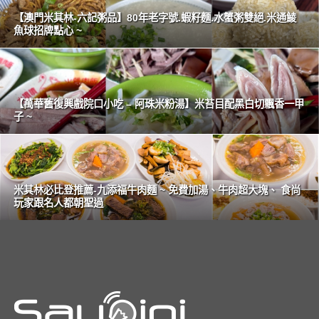
【澳門米其林-六記粥品】80年老字號.蝦籽麵.水蟹粥雙絕.米通鯪
魚球招牌點心 ~
【萬華舊復興戲院口小吃 – 阿珠米粉湯】米苔目配黑白切飄香一甲
子 ~
米其林必比登推薦-九添福牛肉麵 ~ 免費加湯、牛肉超大塊、 食尚
玩家跟名人都朝聖過